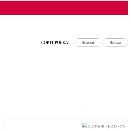
СОРТИРОВКА:
Дешевле
Дешевле
Дешевле
Дороже
Дороже
Дороже
Убрать из избранного