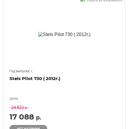
Убрать из избранного
Год выпуска:
г.
Stels Pilot 730 ( 2012г.)
Цена
24 822
р.
17 088
р.
НЕТ НАЛИЧИИ