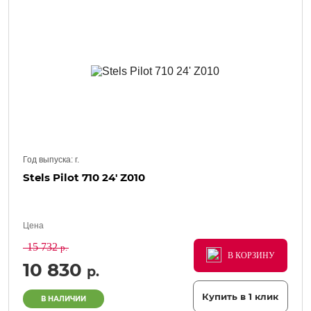
Год выпуска:
г.
Stels Pilot 710 24' Z010
Цена
15 732
р.
В КОРЗИНУ
В КОРЗИНУ
В КОРЗИНУ
10 830
р.
Купить в 1 клик
В НАЛИЧИИ