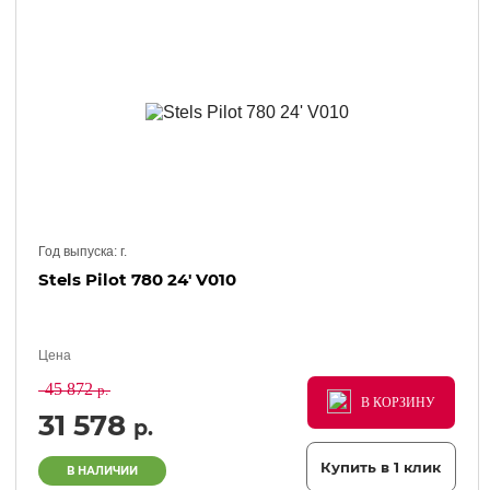
Год выпуска:
г.
Stels Pilot 780 24' V010
Цена
45 872
р.
В КОРЗИНУ
В КОРЗИНУ
В КОРЗИНУ
31 578
р.
Купить в 1 клик
В НАЛИЧИИ