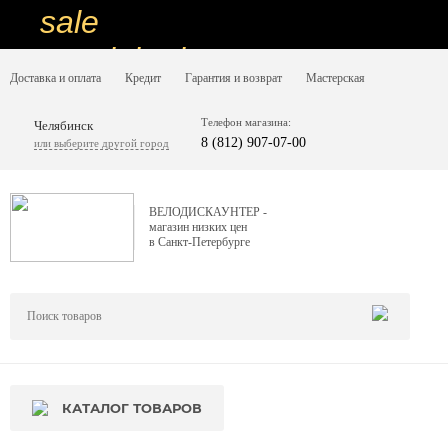
sale
special price
Доставка и оплата
Кредит
Гарантия и возврат
Мастерская
sale
ну очень
Телефон магазина:
Челябинск
8 (812) 907-07-00
или выберите другой город
низкие цены
вот дешево
ВЕЛОДИСКАУНТЕР -
магазин низких цен
sale
в Санкт-Петербурге
special price
sale
дешевле уже не будет
sale
КАТАЛОГ ТОВАРОВ
надо брать