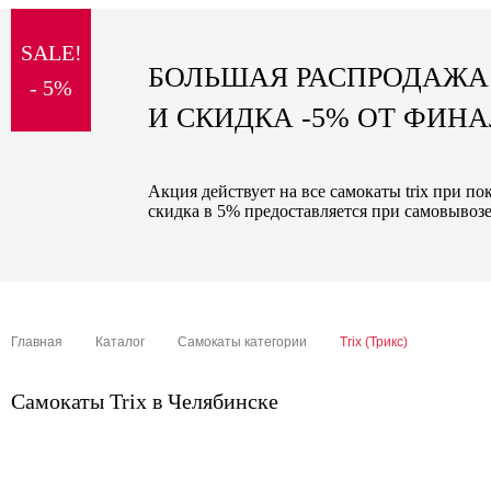
sale
SALE!
special price
БОЛЬШАЯ РАСПРОДАЖА
- 5%
И СКИДКА -5% ОТ ФИН
Акция действует на все самокаты trix при п
скидка в 5% предоставляется при самовывозе
Главная
Каталог
Самокаты категории
Trix (Трикс)
Самокаты Trix в Челябинске