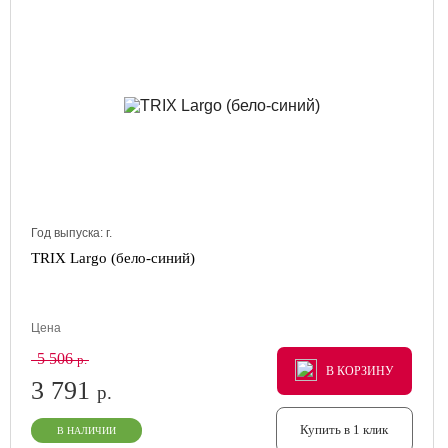
Год выпуска:
г.
TRIX Largo (бело-синий)
Цена
5 506
р.
В КОРЗИНУ
В КОРЗИНУ
В КОРЗИНУ
3 791
р.
Купить в 1 клик
В НАЛИЧИИ