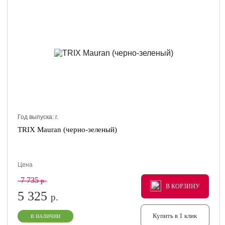
Год выпуска:
г.
TRIX Mauran (черно-зеленый)
Цена
7 735
р.
В КОРЗИНУ
В КОРЗИНУ
В КОРЗИНУ
5 325
р.
Купить в 1 клик
В НАЛИЧИИ