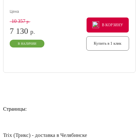
Цена
10 357
р.
В КОРЗИНУ
В КОРЗИНУ
В КОРЗИНУ
7 130
р.
Купить в 1 клик
В НАЛИЧИИ
Страницы:
Trix (Трикс) - доставка в Челябинске