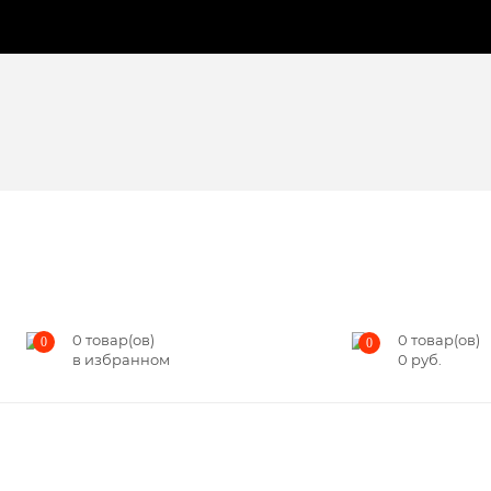
0
товар(ов)
0
товар(ов)
0
0
в избранном
0
руб.