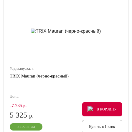
Год выпуска:
г.
TRIX Mauran (черно-красный)
Цена
7 735
р.
В КОРЗИНУ
В КОРЗИНУ
В КОРЗИНУ
5 325
р.
Купить в 1 клик
В НАЛИЧИИ