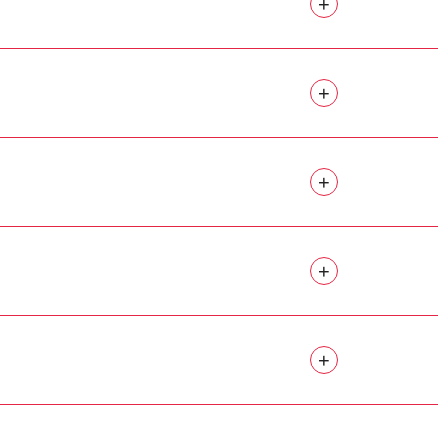
+
+
+
+
+