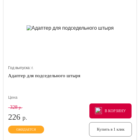
Год выпуска:
г.
Адаптер для подседельного штыря
Цена
328
р.
В КОРЗИНУ
В КОРЗИНУ
В КОРЗИНУ
226
р.
Купить в 1 клик
ОЖИДАЕТСЯ