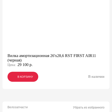
Вилка амортизационная 26'х28,6 RST FIRST AIR11
(черная)
29 100 р.
Цена:
В наличии
В КОРЗИНУ
В КОРЗИНУ
В КОРЗИНУ
Велозапчасти
Убрать из избранного