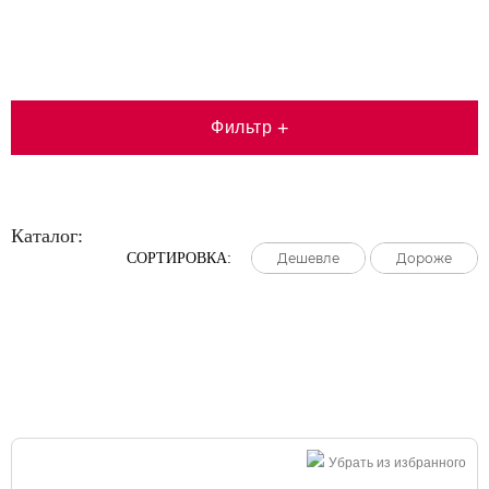
Фильтр
+
Каталог:
СОРТИРОВКА:
Дешевле
Дешевле
Дешевле
Дороже
Дороже
Дороже
Большая распродажа!
Убрать из избранного