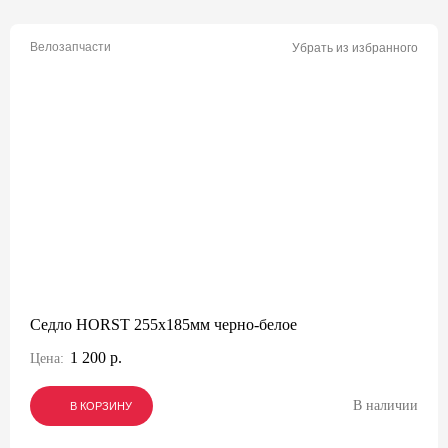
Велозапчасти
Убрать из избранного
Седло HORST 255x185мм черно-белое
1 200 р.
Цена:
В наличии
В КОРЗИНУ
В КОРЗИНУ
В КОРЗИНУ