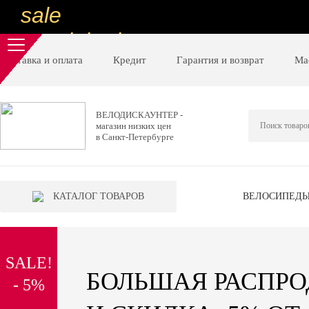
sale
special price
sale
Доставка и оплата
Кредит
Гарантия и возврат
Ма
ну очень
низкие цены
ВЕЛОДИСКАУНТЕР -
магазин низких цен
вот дешево
в Санкт-Петербурге
sale
special price
КАТАЛОГ ТОВАРОВ
ВЕЛОСИПЕД
sale
дешевле уже не будет
SALE!
sale
БОЛЬШАЯ РАСПР
- 5%
надо брать