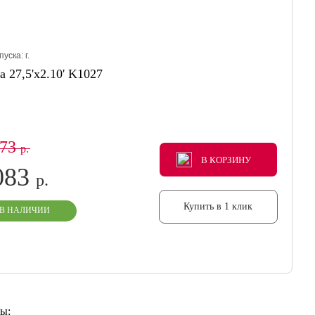
пуска:
г.
a 27,5'x2.10' K1027
573
р.
В КОРЗИНУ
В КОРЗИНУ
В КОРЗИНУ
083
р.
Купить в 1 клик
В НАЛИЧИИ
ы: