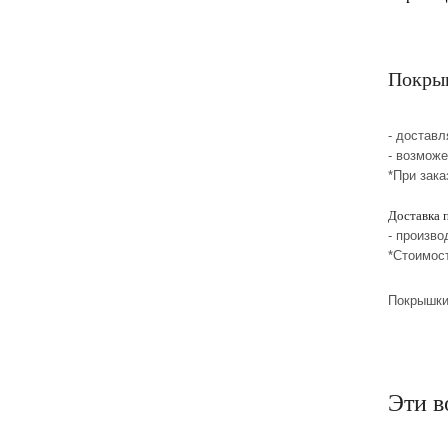
Покрыш
- достав
- возмож
*При зака
Доставка 
- произво
*Стоимос
Покрышки
Эти в