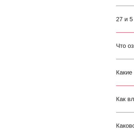
27 и 5
Что о
Какие
Как в
Каков