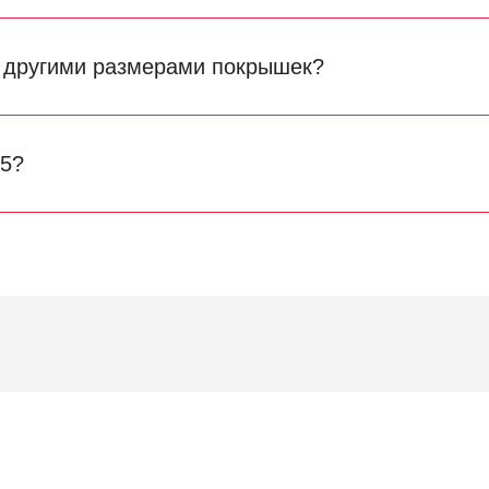
с другими размерами покрышек?
.5?