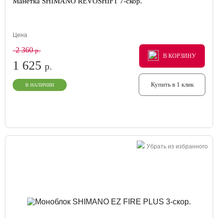
Манетка SHIMANO REVOSHIFT 7-скор.
Цена
2 360
р.
В КОРЗИНУ
В КОРЗИНУ
В КОРЗИНУ
1 625
р.
Купить в 1 клик
В НАЛИЧИИ
Убрать из избранного