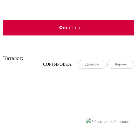
Фильтр
+
Каталог:
СОРТИРОВКА:
Дешевле
Дешевле
Дешевле
Дороже
Дороже
Дороже
Большая распродажа!
Убрать из избранного