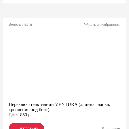
Велозапчасти
Убрать из избранного
Переключатель задний VENTURA (длинная лапка,
крепление под болт)
850 р.
Цена:
В наличии
В КОРЗИНУ
В КОРЗИНУ
В КОРЗИНУ