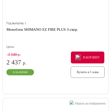
Год выпуска:
г.
Моноблок SHIMANO EZ FIRE PLUS 3-скор.
Цена
3 540
р.
В КОРЗИНУ
В КОРЗИНУ
В КОРЗИНУ
2 437
р.
Купить в 1 клик
В НАЛИЧИИ
Убрать из избранного