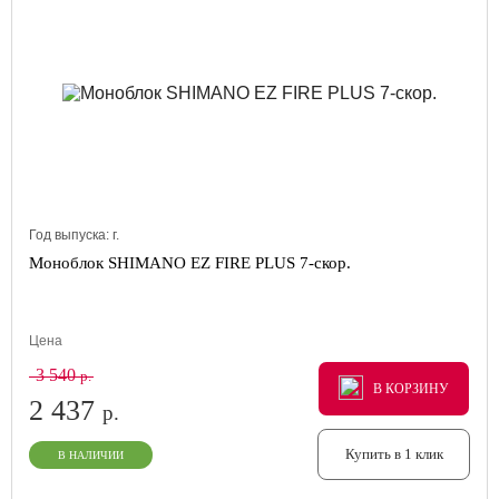
Год выпуска:
г.
Моноблок SHIMANO EZ FIRE PLUS 7-скор.
Цена
3 540
р.
В КОРЗИНУ
В КОРЗИНУ
В КОРЗИНУ
2 437
р.
Купить в 1 клик
В НАЛИЧИИ