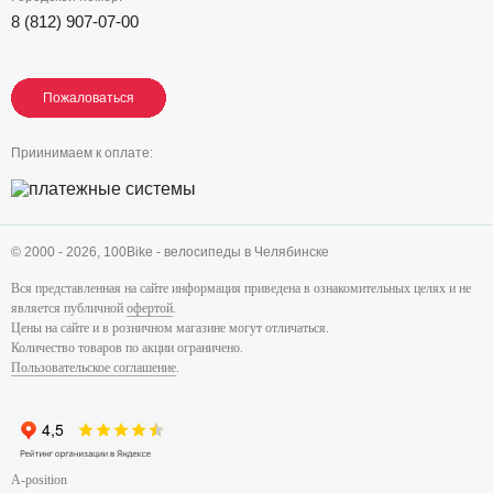
8 (812) 907-07-00
Пожаловаться
Пожаловаться
Пожаловаться
Приинимаем к оплате:
© 2000 - 2026,
100Bike - велосипеды в Челябинске
Вся представленная на сайте информация приведена в ознакомительных целях и не
является публичной
офертой
.
Цены на сайте и в розничном магазине могут отличаться.
Количество товаров по акции ограничено.
Пользовательское соглашение
.
A-position