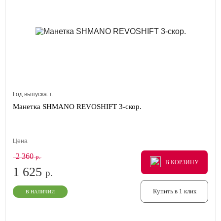
Год выпуска:
г.
Манетка SHMANO REVOSHIFT 3-скор.
Цена
2 360
р.
В КОРЗИНУ
В КОРЗИНУ
В КОРЗИНУ
1 625
р.
Купить в 1 клик
В НАЛИЧИИ