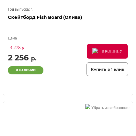
Год выпуска:
г.
Скейтборд Fish Board (Олива)
Цена
3 278
р.
В КОРЗИНУ
В КОРЗИНУ
В КОРЗИНУ
2 256
р.
Купить в 1 клик
В НАЛИЧИИ
Убрать из избранного