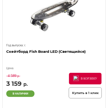
Год выпуска:
г.
Скейтборд Fish Board LED (Светящийся)
Цена
4 589
р.
В КОРЗИНУ
В КОРЗИНУ
В КОРЗИНУ
3 159
р.
Купить в 1 клик
В НАЛИЧИИ