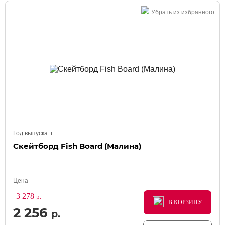
Убрать из избранного
Год выпуска:
г.
Скейтборд Fish Board (Малина)
Цена
3 278
р.
В КОРЗИНУ
В КОРЗИНУ
В КОРЗИНУ
2 256
р.