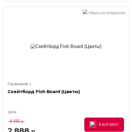
Убрать из избранного
Год выпуска:
г.
Скейтборд Fish Board (Цветы)
Цена
4 195
р.
В КОРЗИНУ
В КОРЗИНУ
В КОРЗИНУ
2 888
р.