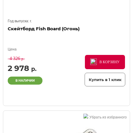
Год выпуска:
г.
Скейтборд Fish Board (Огонь)
Цена
4 326
р.
В КОРЗИНУ
В КОРЗИНУ
В КОРЗИНУ
2 978
р.
Купить в 1 клик
В НАЛИЧИИ
Убрать из избранного