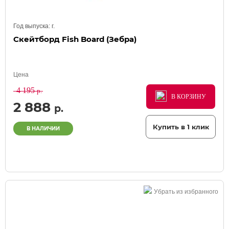
Год выпуска:
г.
Скейтборд Fish Board (Зебра)
Цена
4 195
р.
В КОРЗИНУ
В КОРЗИНУ
В КОРЗИНУ
2 888
р.
Купить в 1 клик
В НАЛИЧИИ
Убрать из избранного