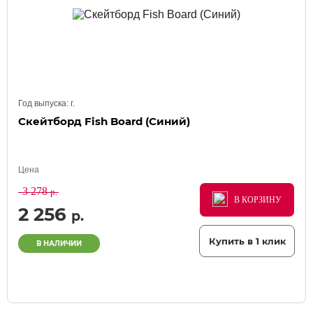
Год выпуска:
г.
Скейтборд Fish Board (Синий)
Цена
3 278
р.
В КОРЗИНУ
В КОРЗИНУ
В КОРЗИНУ
2 256
р.
Купить в 1 клик
В НАЛИЧИИ