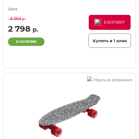
Цена
4 064
р.
В КОРЗИНУ
В КОРЗИНУ
В КОРЗИНУ
2 798
р.
Купить в 1 клик
В НАЛИЧИИ
Убрать из избранного