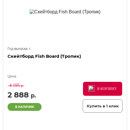
Год выпуска:
г.
Скейтборд Fish Board (Тропик)
Цена
4 195
р.
В КОРЗИНУ
В КОРЗИНУ
В КОРЗИНУ
2 888
р.
Купить в 1 клик
В НАЛИЧИИ