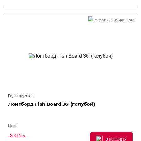
Убрать из избранного
Год выпуска:
г.
Лонгборд Fish Board 36' (голубой)
Цена
8 915
р.
В КОРЗИНУ
В КОРЗИНУ
В КОРЗИНУ