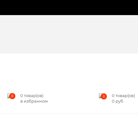
0
товар(ов)
0
товар(ов)
0
0
в избранном
0
руб.