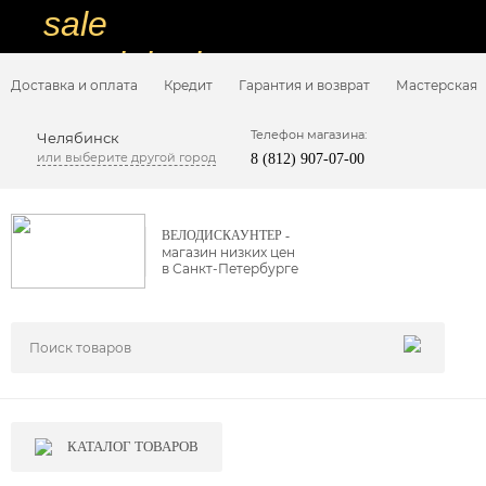
sale
special price
Доставка и оплата
Кредит
Гарантия и возврат
Мастерская
sale
ну очень
Телефон магазина:
Челябинск
или выберите другой город
8 (812) 907-07-00
низкие цены
вот дешево
ВЕЛОДИСКАУНТЕР -
магазин низких цен
sale
в Санкт-Петербурге
special price
sale
дешевле уже не будет
sale
КАТАЛОГ ТОВАРОВ
надо брать