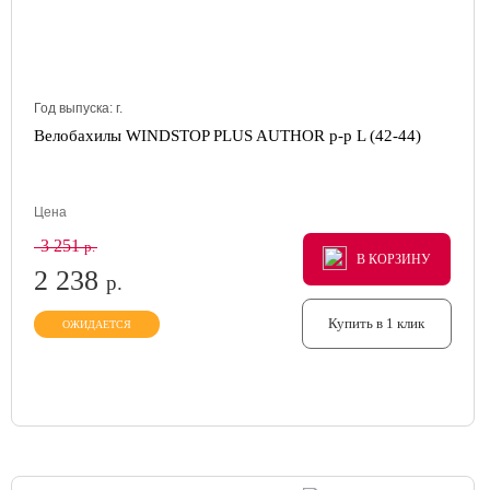
Год выпуска:
г.
Велобахилы WINDSTOP PLUS AUTHOR р-р L (42-44)
Цена
3 251
р.
В КОРЗИНУ
В КОРЗИНУ
В КОРЗИНУ
2 238
р.
Купить в 1 клик
ОЖИДАЕТСЯ