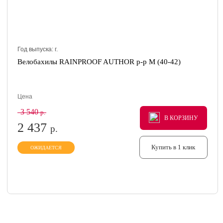
Год выпуска:
г.
Велобахилы RAINPROOF AUTHOR р-р M (40-42)
Цена
3 540
р.
В КОРЗИНУ
В КОРЗИНУ
В КОРЗИНУ
2 437
р.
Купить в 1 клик
ОЖИДАЕТСЯ