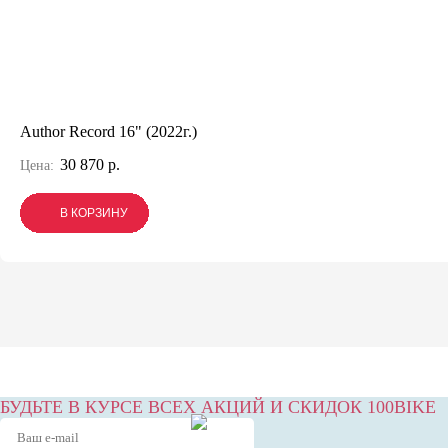
Author Record 16" (2022г.)
30 870 р.
Цена:
В КОРЗИНУ
В КОРЗИНУ
В КОРЗИНУ
БУДЬТЕ В КУРСЕ ВСЕХ АКЦИЙ И СКИДОК 100BIKE