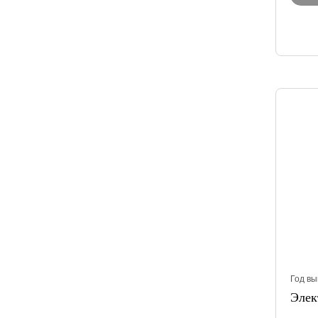
Год вы
Элек