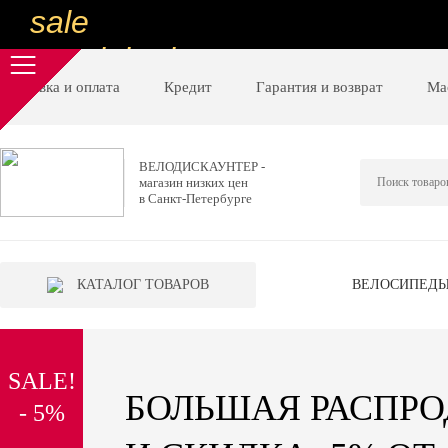
sale
special price
sale
Доставка и оплата
Кредит
Гарантия и возврат
Ма
ну очень
низкие цены
ВЕЛОДИСКАУНТЕР -
магазин низких цен
вот дешево
в Санкт-Петербурге
sale
special price
КАТАЛОГ ТОВАРОВ
ВЕЛОСИПЕД
sale
дешевле уже не будет
SALE!
sale
БОЛЬШАЯ РАСПР
- 5%
надо брать