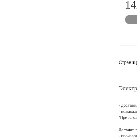
14
Страниц
Электр
- достав
- возмож
*При зака
Доставка 
- произво