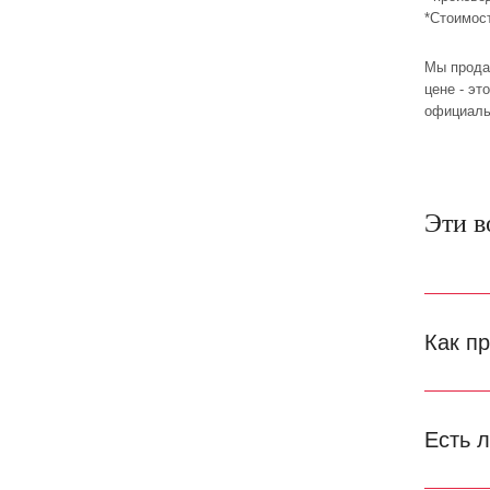
*Стоимос
Мы прода
цене - эт
официаль
Эти в
Как п
Есть 