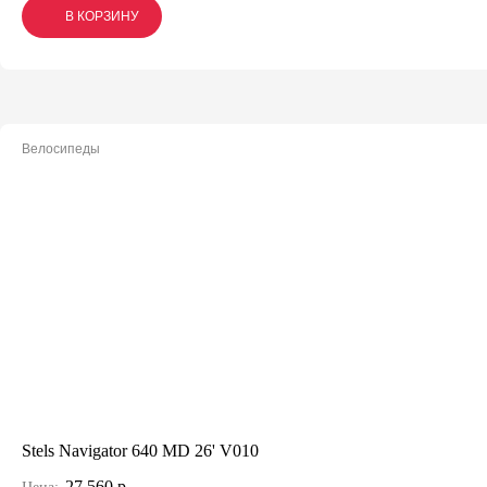
В КОРЗИНУ
В КОРЗИНУ
В КОРЗИНУ
Велосипеды
Stels Navigator 640 MD 26' V010
27 560 р.