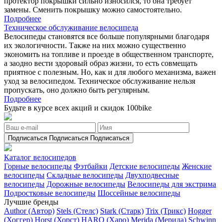
протектор покрышки сильно износился, то она требует
замены. Сменить покрышку можно самостоятельно.
Подробнее
Техническое обслуживание велосипеда
Велосипеды становятся все больше популярными благодаря
их экологичности. Также на них можно существенно
экономить на топливе и проезде в общественном транспорте,
а заодно вести здоровый образ жизни, то есть совмещать
приятное с полезным. Но, как и для любого механизма, важен
уход за велосипедом. Техническое обслуживание нельзя
пропускать, оно должно быть регулярным.
Подробнее
Будьте в курсе всех акций и скидок 100bike
Подписаться
Подписаться
Подписаться
Каталог велосипедов
Горные велосипеды
Фэтбайки
Детские велосипеды
Женские
велосипеды
Складные велосипеды
Двухподвесные
велосипеды
Дорожные велосипеды
Велосипеды для экстрима
Подростковые велосипеды
Шоссейные велосипеды
Лучшие бренды
Author (Автор)
Stels (Стелс)
Stark (Старк)
Trix (Трикс)
Hogger
(Хоггер)
Horst (Хорст)
HARO (Харо)
Merida (Мерида)
Schwinn