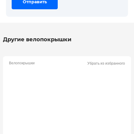
Отправить
Отправить
Отправить
Другие велопокрышки
Велопокрышки
Убрать из избранного