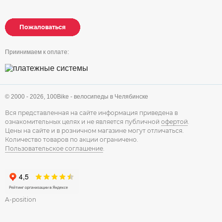
Пожаловаться
Пожаловаться
Пожаловаться
Приинимаем к оплате:
© 2000 - 2026,
100Bike - велосипеды в Челябинске
Вся представленная на сайте информация приведена в
ознакомительных целях и не является публичной
офертой
.
Цены на сайте и в розничном магазине могут отличаться.
Количество товаров по акции ограничено.
Пользовательское соглашение
.
A-position