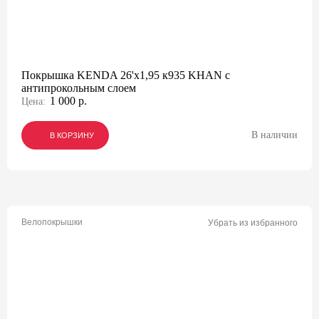
Покрышка KENDA 26'х1,95 к935 KHAN с
антипрокольным слоем
1 000 р.
Цена:
В наличии
В КОРЗИНУ
В КОРЗИНУ
В КОРЗИНУ
Велопокрышки
Убрать из избранного