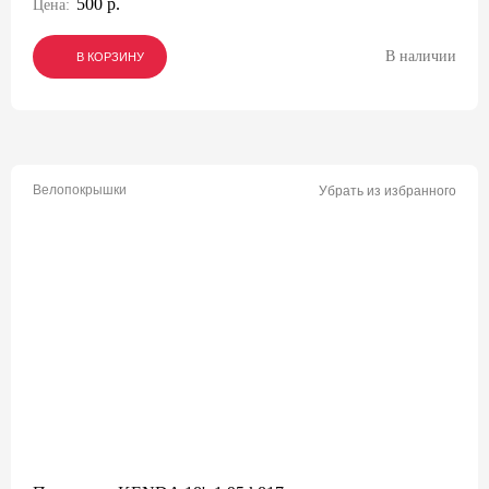
500 р.
Цена:
В наличии
В КОРЗИНУ
В КОРЗИНУ
В КОРЗИНУ
Велопокрышки
Убрать из избранного