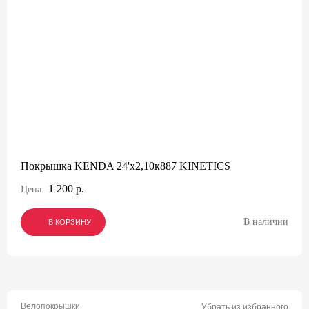
Покрышка KENDA 24'х2,10к887 KINETICS
1 200 р.
Цена:
В наличии
В КОРЗИНУ
В КОРЗИНУ
В КОРЗИНУ
Велопокрышки
Убрать из избранного