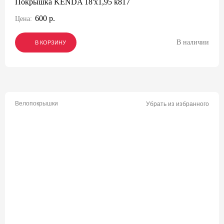
Покрышка KENDA 18'х1,95 k817
600 р.
Цена:
В наличии
В КОРЗИНУ
В КОРЗИНУ
В КОРЗИНУ
Велопокрышки
Убрать из избранного