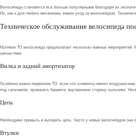
sale
Велосипеды становятся все больше популярными благодаря их экологичн
Но, как и для любого механизма, важен
уход за велосипедом
. Техничес
special price
Техническое обслуживание велосипеда пос
Нулевое ТО велосипеда
предполагает несколько важных мероприятий. М
запчастями.
Вилка и задний амортизатор
Особенно важно первичное ТО, если эти элементы имеют воздушно-масл
под сальником, промазать башинги, внутреннюю сторону пыльника. Необ
Цепь
Необходимо промыть и вытереть цепь. Часто у новых велосипедов она о
Втулки