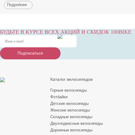
Подробнее
БУДЬТЕ В КУРСЕ ВСЕХ АКЦИЙ И СКИДОК 100BIKE
Подписаться
Подписаться
Подписаться
Каталог велосипедов
Горные велосипеды
Фэтбайки
Детские велосипеды
Женские велосипеды
Складные велосипеды
Двухподвесные велосипеды
Дорожные велосипеды