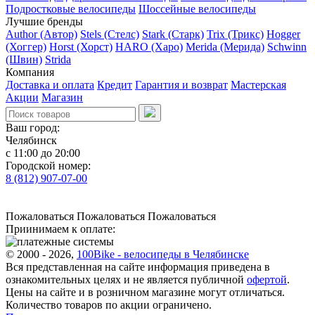
Подростковые велосипеды
Шоссейные велосипеды
Лучшие бренды
Author (Автор)
Stels (Стелс)
Stark (Старк)
Trix (Трикс)
Hogger
(Хоггер)
Horst (Хорст)
HARO (Харо)
Merida (Мерида)
Schwinn
(Швин)
Strida
Компания
Доставка и оплата
Кредит
Гарантия и возврат
Мастерская
Акции
Магазин
Ваш город:
Челябинск
с 11:00 до 20:00
Городской номер:
8 (812) 907-07-00
Пожаловаться
Пожаловаться
Пожаловаться
Приинимаем к оплате:
© 2000 - 2026,
100Bike - велосипеды в Челябинске
Вся представленная на сайте информация приведена в
ознакомительных целях и не является публичной
офертой
.
Цены на сайте и в розничном магазине могут отличаться.
Количество товаров по акции ограничено.