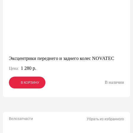
Эксцентрики переднего и заднего колес NOVATEC
1 280 р.
Цена:
В наличии
В КОРЗИНУ
В КОРЗИНУ
В КОРЗИНУ
Велозапчасти
Убрать из избранного