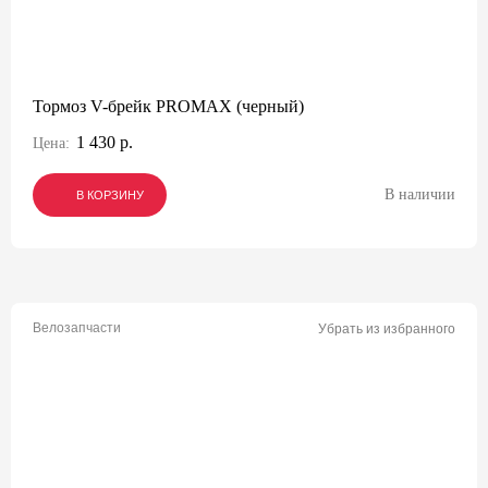
Тормоз V-брейк PROMAX (черный)
1 430 р.
Цена:
В наличии
В КОРЗИНУ
В КОРЗИНУ
В КОРЗИНУ
Велозапчасти
Убрать из избранного