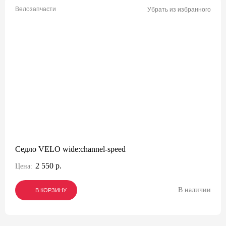
Велозапчасти
Убрать из избранного
Седло VELO wide:channel-speed
2 550 р.
Цена:
В наличии
В КОРЗИНУ
В КОРЗИНУ
В КОРЗИНУ