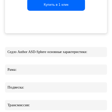
Купить в 1 клик
Купить в 1 клик
Купить в 1 клик
Седло Author ASD-Sphere основные характеристики:
Рама:
Подвеска:
Трансмиссия: