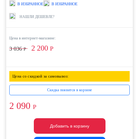
В ИЗБРАННОЕ
В ИЗБРАННОЕ
НАШЛИ ДЕШЕВЛЕ?
Цена в интернет-магазине:
2 200
Р
3 036
Р
Цена со скидкой за самовывоз:
Скидка появится в корзине
2 090
Р
Добавить в корзину
Добавить в корзину
Добавить в корзину