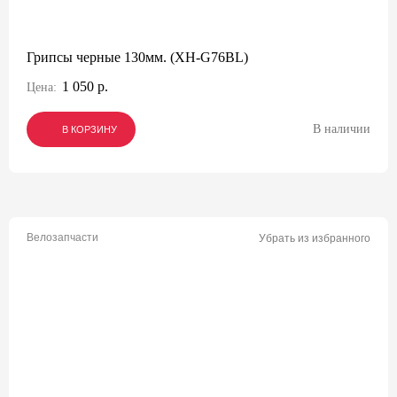
Грипсы черные 130мм. (XH-G76BL)
1 050 р.
Цена:
В наличии
В КОРЗИНУ
В КОРЗИНУ
В КОРЗИНУ
Велозапчасти
Убрать из избранного