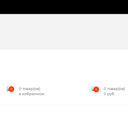
0
товар(ов)
0
товар(ов)
0
0
в избранном
0
руб.