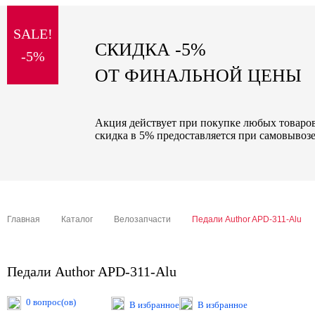
sale
SALE!
special price
СКИДКА -5%
-5%
ОТ ФИНАЛЬНОЙ ЦЕНЫ
Акция действует при покупке любых товаров 
скидка в 5% предоставляется при самовывозе
Главная
Каталог
Велозапчасти
Педали Author APD-311-Alu
Педали Author APD-311-Alu
0 вопрос(ов)
В избранное
В избранное