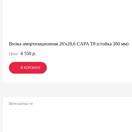
Вилка амортизационная 26'х28,6 CAPA T8 (стойка 260 мм)
6 550 р.
Цена:
В КОРЗИНУ
В КОРЗИНУ
В КОРЗИНУ
Велозапчасти