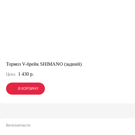
Тормоз V-брейк SHIMANO (задний)
1 430 р.
Цена:
В КОРЗИНУ
В КОРЗИНУ
В КОРЗИНУ
Велозапчасти