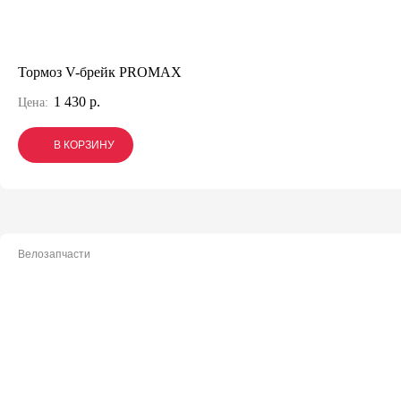
Тормоз V-брейк PROMAX
1 430 р.
Цена:
В КОРЗИНУ
В КОРЗИНУ
В КОРЗИНУ
Велозапчасти