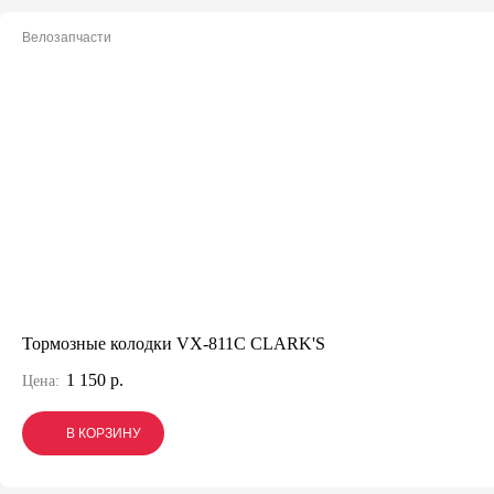
Велозапчасти
Тормозные колодки VX-811C CLARK'S
1 150 р.
Цена:
В КОРЗИНУ
В КОРЗИНУ
В КОРЗИНУ