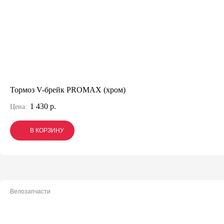
Тормоз V-брейк PROMAX (хром)
1 430 р.
Цена:
В КОРЗИНУ
В КОРЗИНУ
В КОРЗИНУ
Велозапчасти