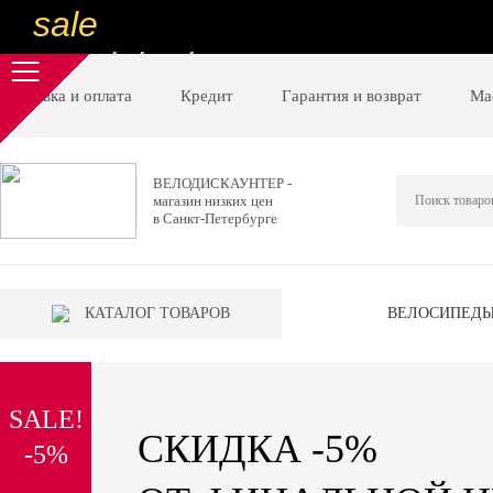
sale
special price
sale
Доставка и оплата
Кредит
Гарантия и возврат
Ма
ну очень
низкие цены
ВЕЛОДИСКАУНТЕР -
магазин низких цен
вот дешево
в Санкт-Петербурге
sale
special price
КАТАЛОГ ТОВАРОВ
ВЕЛОСИПЕД
sale
дешевле уже не будет
SALE!
sale
СКИДКА -5%
-5%
надо брать