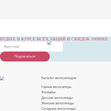
БУДЬТЕ В КУРСЕ ВСЕХ АКЦИЙ И СКИДОК 100BIKE
Подписаться
Подписаться
Подписаться
Каталог велосипедов
Горные велосипеды
Фэтбайки
Детские велосипеды
Женские велосипеды
Складные велосипеды