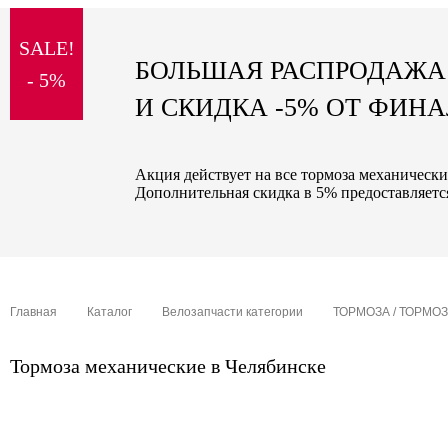
sale
SALE!
special price
БОЛЬШАЯ РАСПРОДАЖА
- 5%
И СКИДКА -5% ОТ ФИН
Акция действует на все тормоза механически
Дополнительная скидка в 5% предоставляется
Главная
Каталог
Велозапчасти категории
ТОРМОЗА / ТОРМО
Тормоза механические в Челябинске