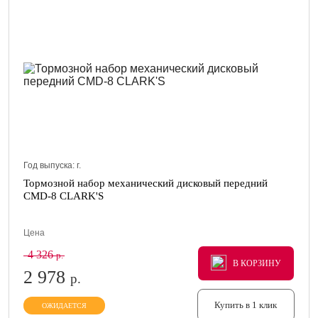
Год выпуска:
г.
Тормозной набор механический дисковый передний
CMD-8 CLARK'S
Цена
4 326
р.
В КОРЗИНУ
В КОРЗИНУ
В КОРЗИНУ
2 978
р.
Купить в 1 клик
ОЖИДАЕТСЯ