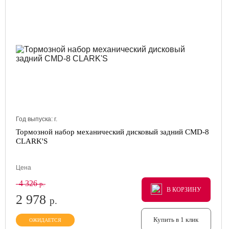
Год выпуска:
г.
Тормозной набор механический дисковый задний CMD-8
CLARK'S
Цена
4 326
р.
В КОРЗИНУ
В КОРЗИНУ
В КОРЗИНУ
2 978
р.
Купить в 1 клик
ОЖИДАЕТСЯ