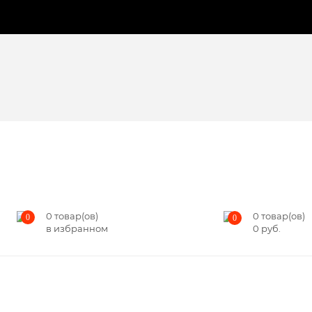
0
товар(ов)
0
товар(ов)
0
0
в избранном
0
руб.