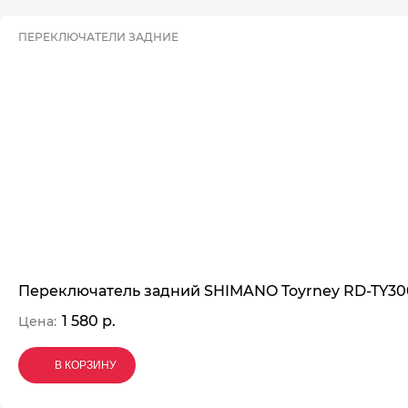
ПЕРЕКЛЮЧАТЕЛИ ЗАДНИЕ
Переключатель задний SHIMANO Toyrney RD-TY300,
1 580 р.
Цена:
В КОРЗИНУ
В КОРЗИНУ
В КОРЗИНУ