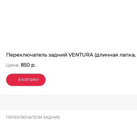
Переключатель задний VENTURA (длинная лапка, 
850 р.
Цена:
В КОРЗИНУ
В КОРЗИНУ
В КОРЗИНУ
ПЕРЕКЛЮЧАТЕЛИ ЗАДНИЕ