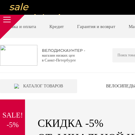
sale
special price
sale
Доставка и оплата
Кредит
Гарантия и возврат
Ма
ну очень
низкие цены
ВЕЛОДИСКАУНТЕР -
магазин низких цен
вот дешево
в Санкт-Петербурге
sale
special price
КАТАЛОГ ТОВАРОВ
ВЕЛОСИПЕД
sale
дешевле уже не будет
SALE!
sale
СКИДКА -5%
-5%
надо брать