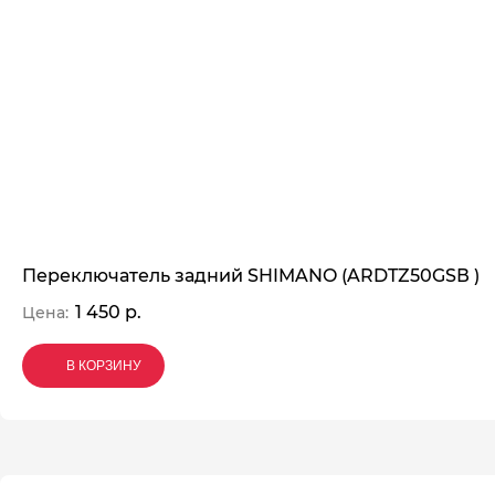
Переключатель задний SHIMANO (ARDTZ50GSВ )
1 450 р.
Цена:
В КОРЗИНУ
В КОРЗИНУ
В КОРЗИНУ