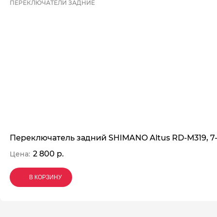
ПЕРЕКЛЮЧАТЕЛИ ЗАДНИЕ
Переключатель задний SHIMANO Altus RD-M319, 7-
2 800 р.
Цена:
В КОРЗИНУ
В КОРЗИНУ
В КОРЗИНУ