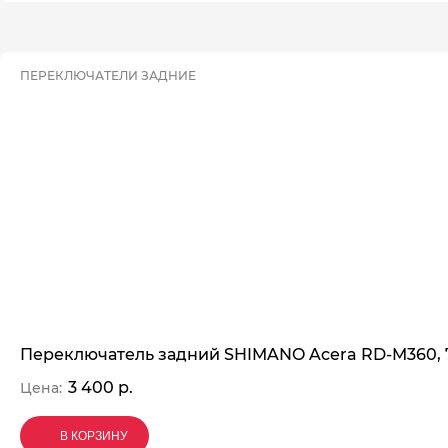
ПЕРЕКЛЮЧАТЕЛИ ЗАДНИЕ
Переключатель задний SHIMANO Acera RD-M360, 7
3 400 р.
Цена:
В КОРЗИНУ
В КОРЗИНУ
В КОРЗИНУ