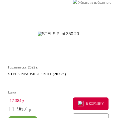
Убрать из избранного
Год выпуска:
2022
г.
STELS Pilot 350 20" Z011 (2022г.)
Цена
17 384
р.
В КОРЗИНУ
В КОРЗИНУ
В КОРЗИНУ
11 967
р.