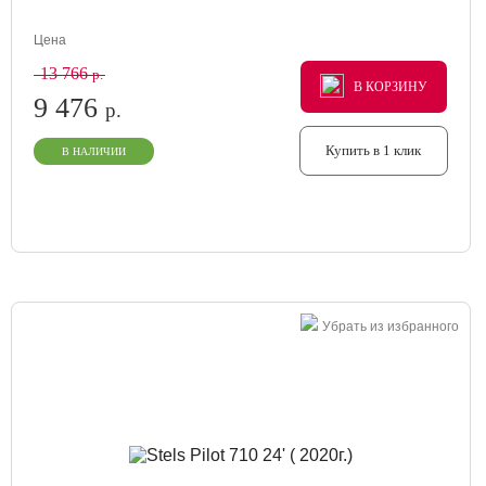
Цена
13 766
р.
В КОРЗИНУ
В КОРЗИНУ
В КОРЗИНУ
9 476
р.
Купить в 1 клик
В НАЛИЧИИ
Убрать из избранного