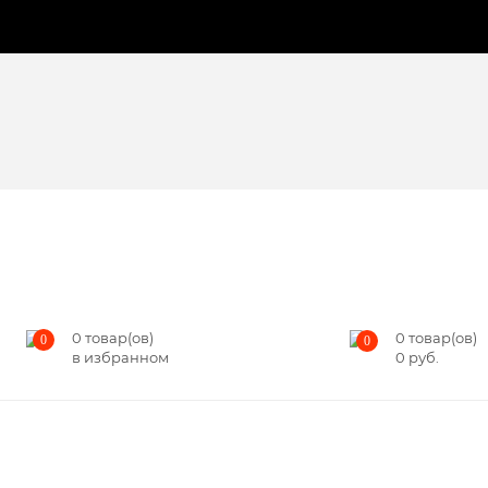
0
товар(ов)
0
товар(ов)
0
0
в избранном
0
руб.