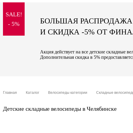
sale
SALE!
special price
БОЛЬШАЯ РАСПРОДАЖА
- 5%
И СКИДКА -5% ОТ ФИН
Акция действует на все детские складные ве
Дополнительная скидка в 5% предоставляется
Главная
Каталог
Велосипеды категории
Складные велосипе
Детские складные велосипеды в Челябинске