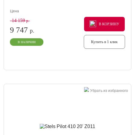
Цена
14 159
р.
В КОРЗИНУ
В КОРЗИНУ
В КОРЗИНУ
9 747
р.
Купить в 1 клик
В НАЛИЧИИ
Убрать из избранного