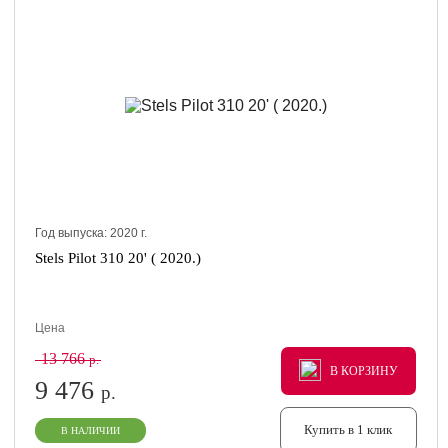
Год выпуска:
2020
г.
Stels Pilot 310 20' ( 2020.)
Цена
13 766
р.
В КОРЗИНУ
В КОРЗИНУ
В КОРЗИНУ
9 476
р.
Купить в 1 клик
В НАЛИЧИИ