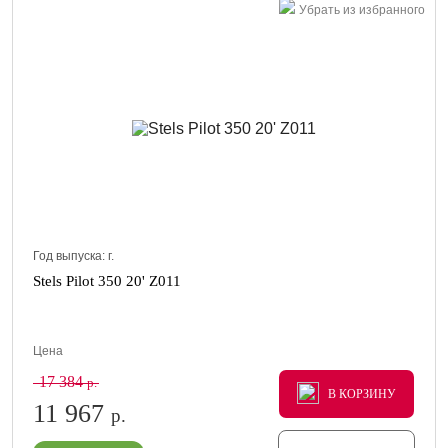
Убрать из избранного
Год выпуска:
г.
Stels Pilot 350 20' Z011
Цена
17 384
р.
В КОРЗИНУ
В КОРЗИНУ
В КОРЗИНУ
11 967
р.