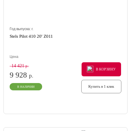
Год выпуска:
г.
Stels Pilot 410 20' Z011
Цена
14 421
р.
В КОРЗИНУ
В КОРЗИНУ
В КОРЗИНУ
9 928
р.
Купить в 1 клик
В НАЛИЧИИ