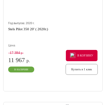
Год выпуска:
2020
г.
Stels Pilot 350 20' ( 2020г.)
Цена
17 384
р.
В КОРЗИНУ
В КОРЗИНУ
В КОРЗИНУ
11 967
р.
Купить в 1 клик
В НАЛИЧИИ