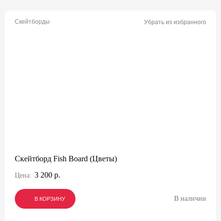
Скейтборды
Убрать из избранного
Скейтборд Fish Board (Цветы)
3 200 р.
Цена:
В наличии
В КОРЗИНУ
В КОРЗИНУ
В КОРЗИНУ