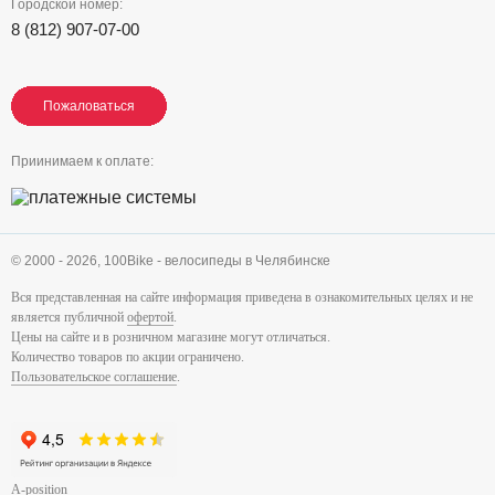
Городской номер:
8 (812) 907-07-00
Пожаловаться
Пожаловаться
Пожаловаться
Приинимаем к оплате:
© 2000 - 2026,
100Bike - велосипеды в Челябинске
Вся представленная на сайте информация приведена в ознакомительных целях и не
является публичной
офертой
.
Цены на сайте и в розничном магазине могут отличаться.
Количество товаров по акции ограничено.
Пользовательское соглашение
.
A-position