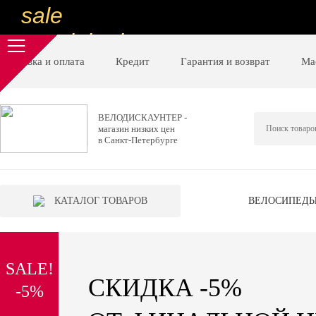
sale
special price
sale
Доставка и оплата
Кредит
Гарантия и возврат
Ма
ну очень
низкие цены
ВЕЛОДИСКАУНТЕР -
магазин низких цен
вот дешево
в Санкт-Петербурге
sale
special price
КАТАЛОГ ТОВАРОВ
ВЕЛОСИПЕД
sale
дешевле уже не будет
SALE!
sale
СКИДКА -5%
-5%
надо брать