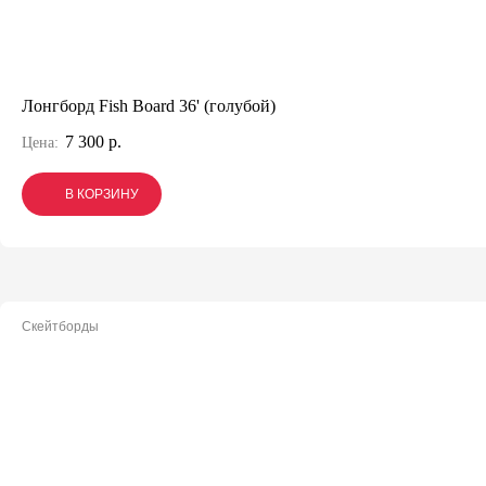
Лонгборд Fish Board 36' (голубой)
7 300 р.
Цена:
В КОРЗИНУ
В КОРЗИНУ
В КОРЗИНУ
Скейтборды