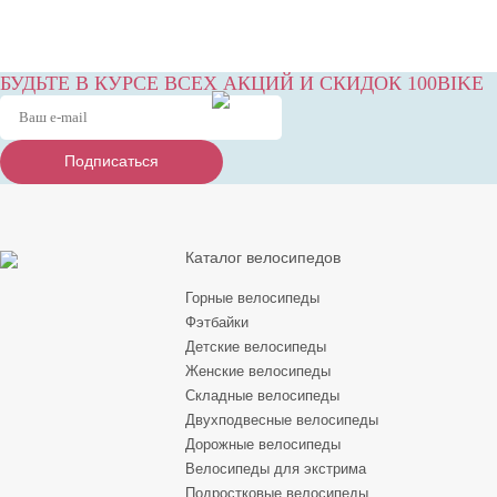
БУДЬТЕ В КУРСЕ ВСЕХ АКЦИЙ И СКИДОК 100BIKE
Подписаться
Подписаться
Подписаться
Каталог велосипедов
Горные велосипеды
Фэтбайки
Детские велосипеды
Женские велосипеды
Складные велосипеды
Двухподвесные велосипеды
Дорожные велосипеды
Велосипеды для экстрима
Подростковые велосипеды