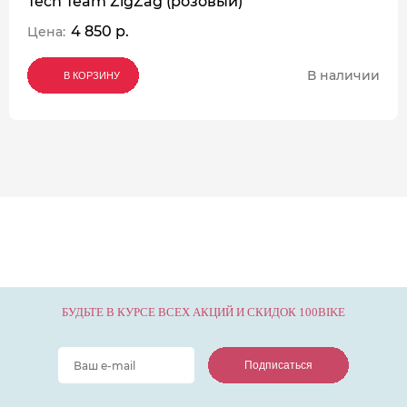
Tech Team ZigZag (розовый)
4 850 р.
Цена:
В наличии
В КОРЗИНУ
В КОРЗИНУ
В КОРЗИНУ
БУДЬТЕ В КУРСЕ ВСЕХ АКЦИЙ И СКИДОК 100BIKE
Подписаться
Подписаться
Подписаться