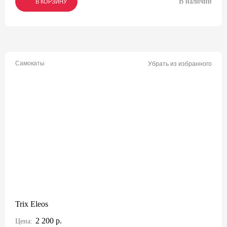
В наличии
В КОРЗИНУ
В КОРЗИНУ
В КОРЗИНУ
Самокаты
Убрать из избранного
Trix Eleos
2 200 р.
Цена: