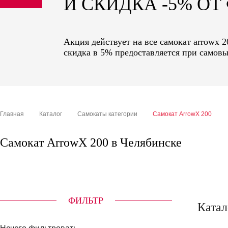
И СКИДКА -5% О
sale
special price
Акция действует на все самокат arrowx 
скидка в 5% предоставляется при самовы
Главная
Каталог
Самокаты категории
Самокат ArrowX 200
Самокат ArrowX 200 в Челябинске
ФИЛЬТР
Катал