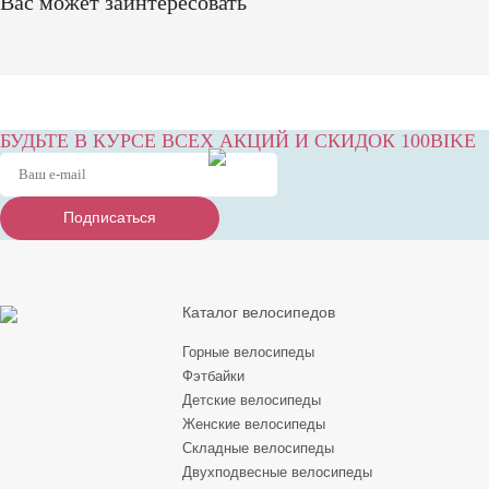
Вас может заинтересовать
БУДЬТЕ В КУРСЕ ВСЕХ АКЦИЙ И СКИДОК 100BIKE
Подписаться
Подписаться
Подписаться
Каталог велосипедов
Горные велосипеды
Фэтбайки
Детские велосипеды
Женские велосипеды
Складные велосипеды
Двухподвесные велосипеды