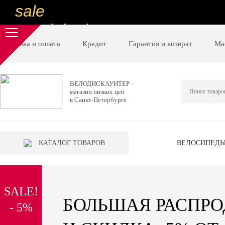
sale
special price
sale
Доставка и оплата
Кредит
Гарантия и возврат
Ма
ну очень
низкие цены
ВЕЛОДИСКАУНТЕР -
магазин низких цен
вот дешево
в Санкт-Петербурге
sale
special price
КАТАЛОГ ТОВАРОВ
ВЕЛОСИПЕД
sale
дешевле уже не будет
SALE!
sale
БОЛЬШАЯ РАСПР
- 5%
надо брать