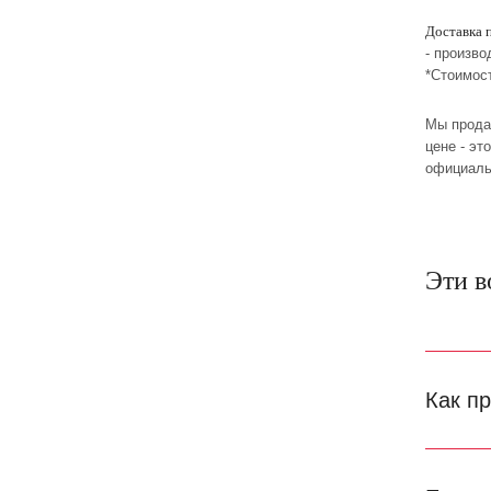
Доставка 
- произво
*Стоимос
Мы прода
цене - эт
официаль
Эти в
Как п