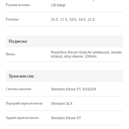
Рулевая колонка:
1/8 integr
Размеры:
15.5
,
17.5
,
18.5
,
19.5
,
21.5
Подвеска:
RockShox Recon Gold Air w/rebound, remote
Вилка:
lockout, alloy steerer, 100mm
Трансмиссия:
Система шатунов:
Shimano Deore XT, 42/32/24
Передний переключатель:
Shimano SLX
Задний переключатель:
Shimano Deore XT