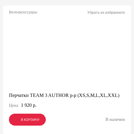
Велоаксессуары
Убрать из избранного
Перчатки TEAM 3 AUTHOR p-p (XS,S,M,L,XL,XXL)
1 920 р.
Цена:
В наличии
В КОРЗИНУ
В КОРЗИНУ
В КОРЗИНУ