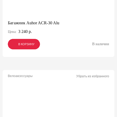
Багажник Auhor ACR-30 Alu
3 240 р.
Цена:
В наличии
В КОРЗИНУ
В КОРЗИНУ
В КОРЗИНУ
Велоаксессуары
Убрать из избранного