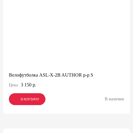
Велофутболка ASL-X-2B AUTHOR р-р S
3 150 р.
Цена:
В наличии
В КОРЗИНУ
В КОРЗИНУ
В КОРЗИНУ