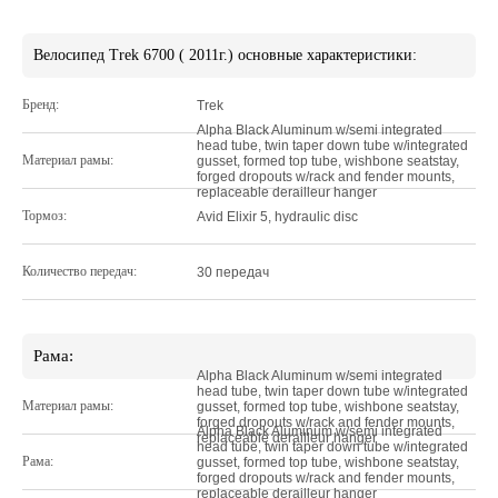
Велосипед Trek 6700 ( 2011г.) основные характеристики:
Бренд:
Trek
Alpha Black Aluminum w/semi integrated
head tube, twin taper down tube w/integrated
Материал рамы:
gusset, formed top tube, wishbone seatstay,
forged dropouts w/rack and fender mounts,
replaceable derailleur hanger
Тормоз:
Avid Elixir 5, hydraulic disc
Количество передач:
30 передач
Рама:
Alpha Black Aluminum w/semi integrated
head tube, twin taper down tube w/integrated
Материал рамы:
gusset, formed top tube, wishbone seatstay,
forged dropouts w/rack and fender mounts,
Alpha Black Aluminum w/semi integrated
replaceable derailleur hanger
head tube, twin taper down tube w/integrated
Рама:
gusset, formed top tube, wishbone seatstay,
forged dropouts w/rack and fender mounts,
replaceable derailleur hanger