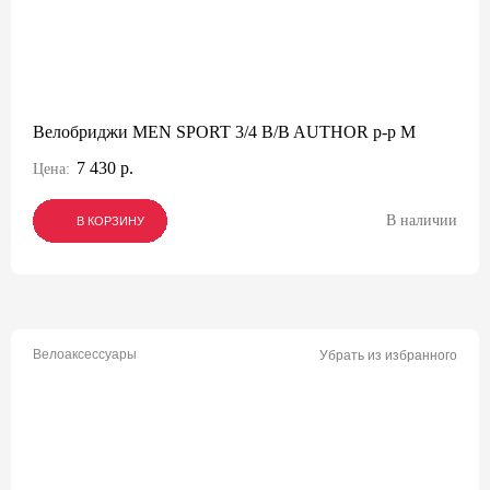
Велобриджи MEN SPORT 3/4 B/B AUTHOR р-р M
7 430 р.
Цена:
В наличии
В КОРЗИНУ
В КОРЗИНУ
В КОРЗИНУ
Велоаксессуары
Убрать из избранного