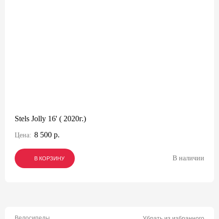
Stels Jolly 16' ( 2020г.)
8 500 р.
Цена:
В наличии
В КОРЗИНУ
В КОРЗИНУ
В КОРЗИНУ
Велосипеды
Убрать из избранного