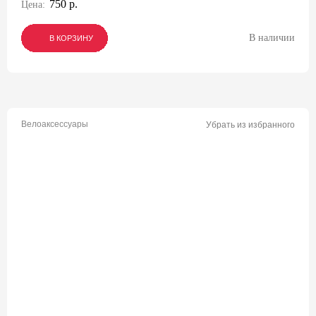
750 р.
Цена:
В наличии
В КОРЗИНУ
В КОРЗИНУ
В КОРЗИНУ
Велоаксессуары
Убрать из избранного