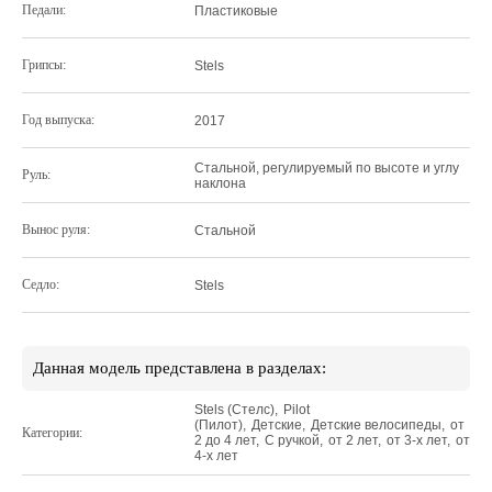
Педали:
Пластиковые
Грипсы:
Stels
Год выпуска:
2017
Стальной, регулируемый по высоте и углу
Руль:
наклона
Вынос руля:
Стальной
Седло:
Stels
Данная модель представлена в разделах:
Stels (Стелс)
,
Pilot
(Пилот)
,
Детские
,
Детские велосипеды
,
от
Категории:
2 до 4 лет
,
C ручкой
,
от 2 лет
,
от 3-х лет
,
от
4-х лет