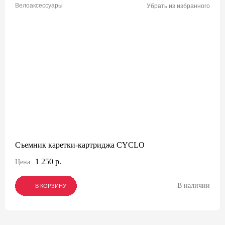
Велоаксессуары
Убрать из избранного
Съемник каретки-картриджа CYCLO
1 250 р.
Цена:
В наличии
В КОРЗИНУ
В КОРЗИНУ
В КОРЗИНУ