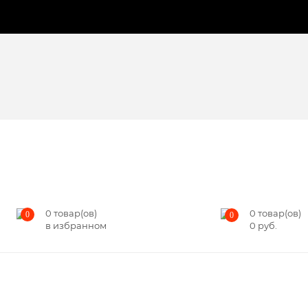
0
товар(ов)
0
товар(ов)
0
0
в избранном
0
руб.