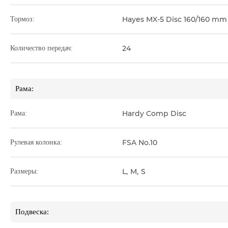
Hayes MX-5 Disc 160/160 mm
Тормоз:
24
Количество передач:
Рама:
Hardy Comp Disc
Рама:
FSA No.10
Рулевая колонка:
L
,
M
,
S
Размеры:
Подвеска: