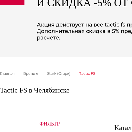
И СКИДКА -5% О
sale
special price
Акция действует на все tactic fs
Дополнительная скидка в 5% пре
расчете.
Главная
Бренды
Stark (Старк)
Tactic FS
Tactic FS в Челябинске
ФИЛЬТР
Катал