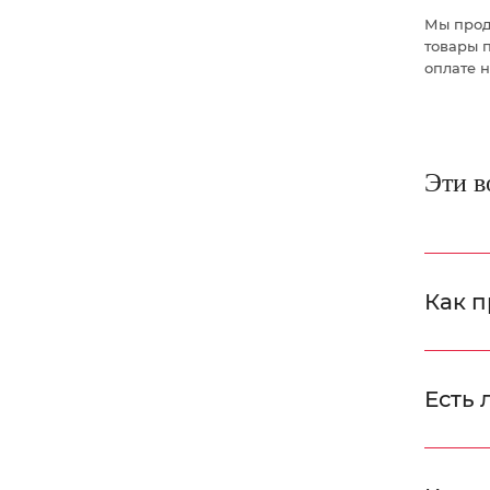
Мы прод
товары п
оплате 
Эти в
Как п
Есть 