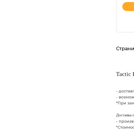
Страни
Tactic
- доста
- возмо
*При зак
Доставка 
- произ
*Стоимос