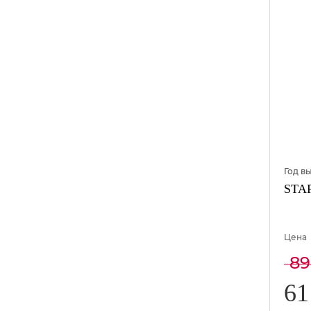
Год в
STAR
Цена
89
61