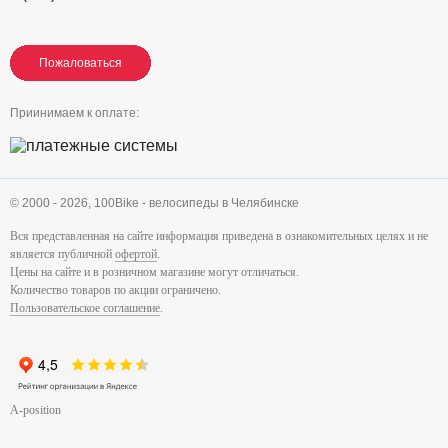
Пожаловаться
Пожаловаться
Пожаловаться
Приинимаем к оплате:
© 2000 - 2026,
100Bike - велосипеды в Челябинске
Вся представленная на сайте информация приведена в ознакомительных целях и не
является публичной
офертой
.
Цены на сайте и в розничном магазине могут отличаться.
Количество товаров по акции ограничено.
Пользовательское соглашение
.
A-position