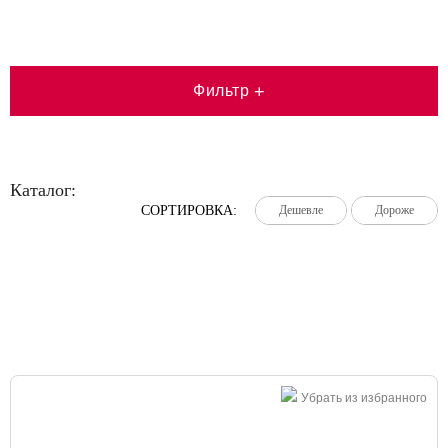
Фильтр
+
Каталог:
СОРТИРОВКА:
Дешевле
Дешевле
Дешевле
Дороже
Дороже
Дороже
Большая распродажа!
Убрать из избранного