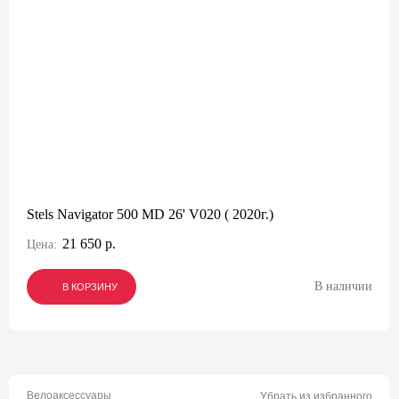
Stels Navigator 500 MD 26' V020 ( 2020г.)
21 650 р.
Цена:
В наличии
В КОРЗИНУ
В КОРЗИНУ
В КОРЗИНУ
Велоаксессуары
Убрать из избранного