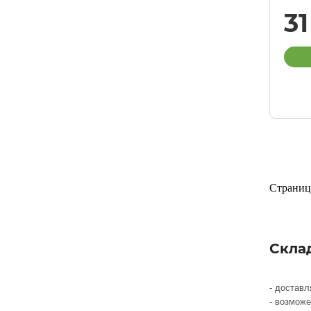
3
Страниц
Скла
- достав
- возмож