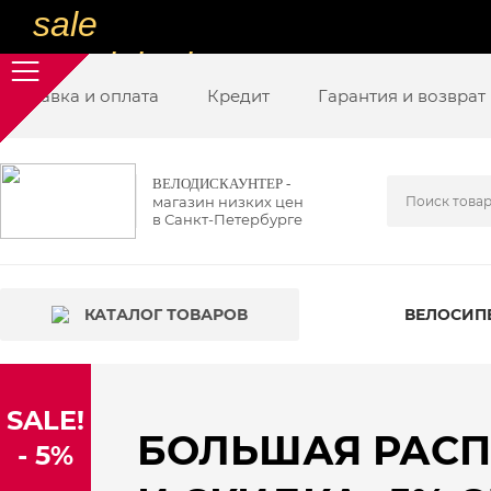
sale
special price
Доставка и оплата
sale
Кредит
Гарантия и возврат
ну очень
низкие цены
ВЕЛОДИСКАУНТЕР -
магазин низких цен
вот дешево
в Санкт-Петербурге
sale
special price
КАТАЛОГ ТОВАРОВ
ВЕЛОСИП
sale
дешевле уже не будет
SALE!
sale
БОЛЬШАЯ РАС
- 5%
надо брать