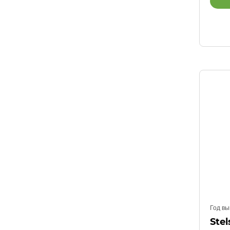
Год вы
Stel