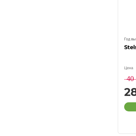
Год вы
Stel
Цена
40
2