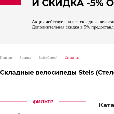
И СКИДКА -5%
sale
special price
Акция действует на все складные велосип
Дополнительная скидка в 5% предоставля
Главная
Бренды
Stels (Стелс)
Складные
Складные велосипеды Stels (Стел
ФИЛЬТР
Ката