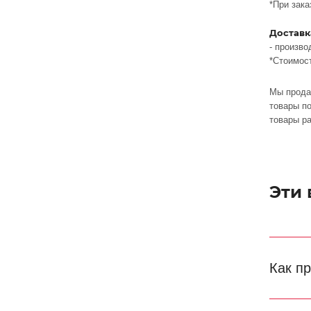
*При зака
Доставк
- произво
*Стоимос
Мы прода
товары по
товары р
Эти
Как п