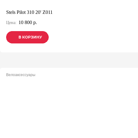
Stels Pilot 310 20' Z011
10 800 р.
Цена:
В КОРЗИНУ
В КОРЗИНУ
В КОРЗИНУ
Велоаксессуары