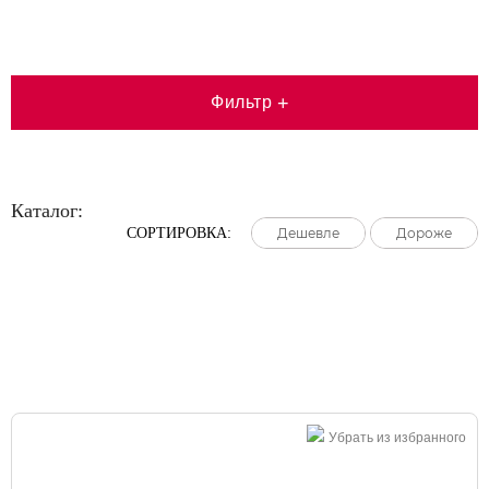
Фильтр
+
Каталог:
СОРТИРОВКА:
Дешевле
Дешевле
Дешевле
Дороже
Дороже
Дороже
Большая распродажа!
Убрать из избранного