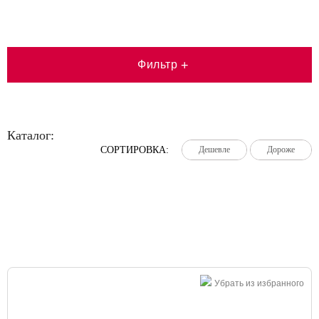
Фильтр
+
Каталог:
СОРТИРОВКА:
Дешевле
Дешевле
Дешевле
Дороже
Дороже
Дороже
Большая распродажа!
Убрать из избранного