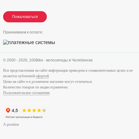
Пожаловаться
Пожаловаться
Пожаловаться
Приинимаем к оплате:
© 2000 - 2026,
100Bike - велосипеды в Челябинске
Вся представленная на сайте информация приведена в ознакомительных целях и не
является публичной
офертой
.
Цены на сайте и в розничном магазине могут отличаться.
Количество товаров по акции ограничено.
Пользовательское соглашение
.
A-position