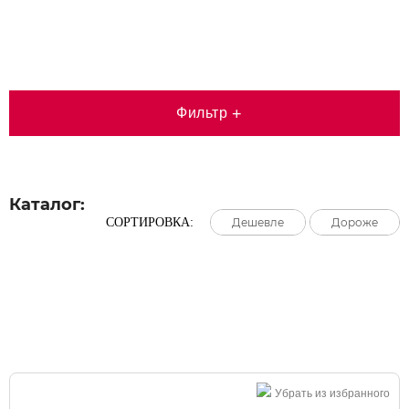
Фильтр
+
Каталог:
СОРТИРОВКА:
Дешевле
Дешевле
Дешевле
Дороже
Дороже
Дороже
Большая распродажа!
Убрать из избранного