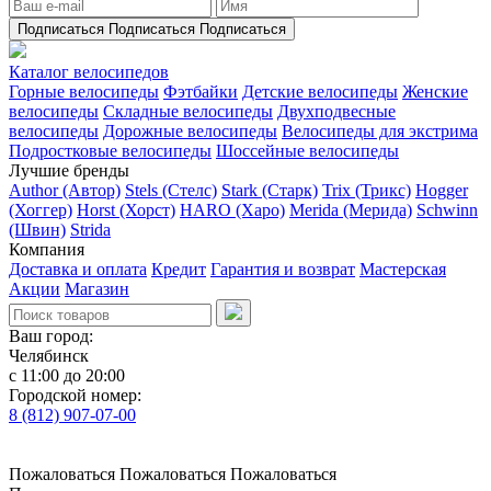
Подписаться
Подписаться
Подписаться
Каталог велосипедов
Горные велосипеды
Фэтбайки
Детские велосипеды
Женские
велосипеды
Складные велосипеды
Двухподвесные
велосипеды
Дорожные велосипеды
Велосипеды для экстрима
Подростковые велосипеды
Шоссейные велосипеды
Лучшие бренды
Author (Автор)
Stels (Стелс)
Stark (Старк)
Trix (Трикс)
Hogger
(Хоггер)
Horst (Хорст)
HARO (Харо)
Merida (Мерида)
Schwinn
(Швин)
Strida
Компания
Доставка и оплата
Кредит
Гарантия и возврат
Мастерская
Акции
Магазин
Ваш город:
Челябинск
с 11:00 до 20:00
Городской номер:
8 (812) 907-07-00
Пожаловаться
Пожаловаться
Пожаловаться