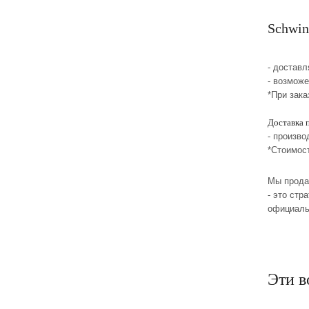
Schwin
- достав
- возможе
*При зака
Доставка 
- произво
*Стоимос
Мы прода
- это стр
официаль
Эти в