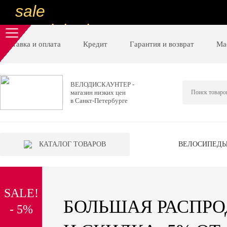
sale
special price
sale
Доставка и оплата
Кредит
Гарантия и возврат
Ма
ну очень
низкие цены
ВЕЛОДИСКАУНТЕР -
магазин низких цен
вот дешево
в Санкт-Петербурге
sale
special price
КАТАЛОГ ТОВАРОВ
ВЕЛОСИПЕД
sale
дешевле уже не будет
SALE!
sale
БОЛЬШАЯ РАСПР
- 5%
надо брать