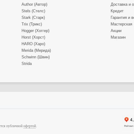
Author (Автор)
Доставка и 
Stels (Стелс)
Кредит
Stark (Старк)
Гарантия и в
Trix (Трикс)
Мастерская
Hogger (Хоггер)
Акции
Horst (Хорст)
Магазин
HARO (Харо)
Merida (Мерида)
Schwinn (Швин)
Strida
яется публичной
офертой
.