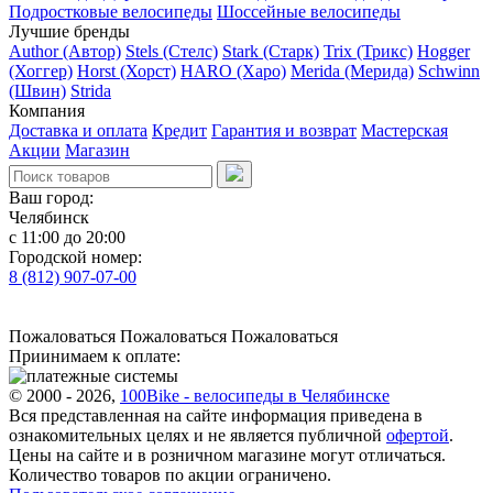
Подростковые велосипеды
Шоссейные велосипеды
Лучшие бренды
Author (Автор)
Stels (Стелс)
Stark (Старк)
Trix (Трикс)
Hogger
(Хоггер)
Horst (Хорст)
HARO (Харо)
Merida (Мерида)
Schwinn
(Швин)
Strida
Компания
Доставка и оплата
Кредит
Гарантия и возврат
Мастерская
Акции
Магазин
Ваш город:
Челябинск
с 11:00 до 20:00
Городской номер:
8 (812) 907-07-00
Пожаловаться
Пожаловаться
Пожаловаться
Приинимаем к оплате:
© 2000 - 2026,
100Bike - велосипеды в Челябинске
Вся представленная на сайте информация приведена в
ознакомительных целях и не является публичной
офертой
.
Цены на сайте и в розничном магазине могут отличаться.
Количество товаров по акции ограничено.