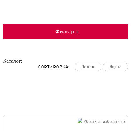
Фильтр
+
Каталог:
СОРТИРОВКА:
Дешевле
Дешевле
Дешевле
Дороже
Дороже
Дороже
Большая распродажа!
Убрать из избранного