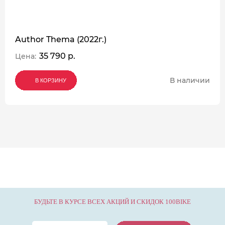
Author Thema (2022г.)
35 790 р.
Цена:
В наличии
В КОРЗИНУ
В КОРЗИНУ
В КОРЗИНУ
БУДЬТЕ В КУРСЕ ВСЕХ АКЦИЙ И СКИДОК 100BIKE