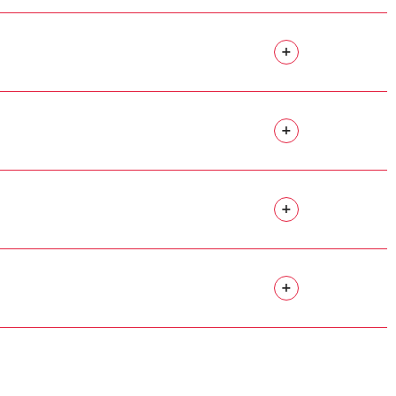
+
+
+
+