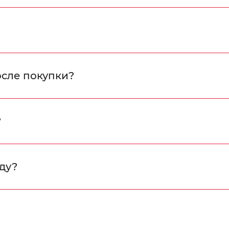
осле покупки?
?
ду?