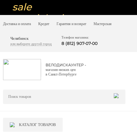
sale
special price
Доставка и оплата
Кредит
Гарантия и возврат
Мастерская
sale
ну очень
Телефон магазина:
Челябинск
8 (812) 907-07-00
или выберите другой город
низкие цены
вот дешево
ВЕЛОДИСКАУНТЕР -
магазин низких цен
sale
в Санкт-Петербурге
special price
sale
дешевле уже не будет
sale
КАТАЛОГ ТОВАРОВ
надо брать