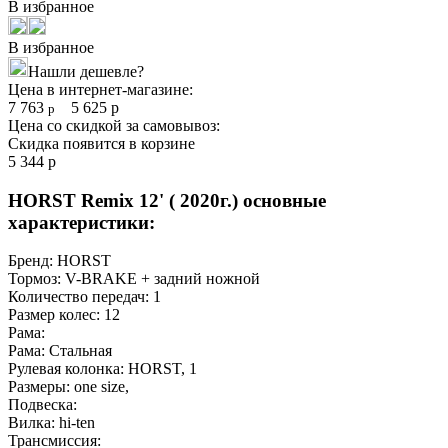
В избранное
В избранное
Нашли дешевле?
Цена в интернет-магазине:
7 763
5 625
р
р
Цена со скидкой за самовывоз:
Скидка появится в корзине
5 344
р
HORST Remix 12' ( 2020г.) основные
характеристики:
Бренд:
HORST
Тормоз:
V-BRAKE + задний ножной
Количество передач:
1
Размер колес:
12
Рама:
Рама:
Стальная
Рулевая колонка:
HORST, 1
Размеры:
one size
,
Подвеска:
Вилка:
hi-ten
Трансмиссия: