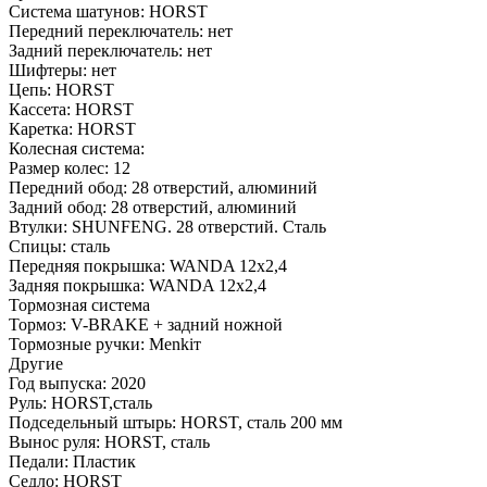
Система шатунов:
HORST
Передний переключатель:
нет
Задний переключатель:
нет
Шифтеры:
нет
Цепь:
HORST
Кассета:
HORST
Каретка:
HORST
Колесная система:
Размер колес:
12
Передний обод:
28 отверстий, алюминий
Задний обод:
28 отверстий, алюминий
Втулки:
SHUNFENG. 28 отверстий. Сталь
Спицы:
сталь
Передняя покрышка:
WANDA 12х2,4
Задняя покрышка:
WANDA 12х2,4
Тормозная система
Тормоз:
V-BRAKE + задний ножной
Тормозные ручки:
Menkiт
Другие
Год выпуска:
2020
Руль:
HORST,сталь
Подседельный штырь:
HORST, сталь 200 мм
Вынос руля:
HORST, сталь
Педали:
Пластик
Седло:
HORST