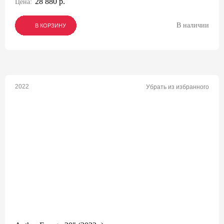
28 880 р.
Цена:
В наличии
В КОРЗИНУ
В КОРЗИНУ
В КОРЗИНУ
2022
Убрать из избранного