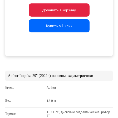
Добавить в корзину
Добавить в корзину
Добавить в корзину
Купить в 1 клик
Купить в 1 клик
Купить в 1 клик
Author Impulse 29" (2022г.) основные характеристики:
Бренд:
Author
Вес:
13.9 кг
TEKTRO, дисковые гидравлические, ротор
Тормоз:
7"