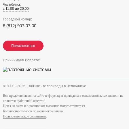
Челябинск
с 11:00 до 20:00
Городской номер:
8 (812) 907-07-00
Пожаловаться
Пожаловаться
Пожаловаться
Приинимаем к оплате:
© 2000 - 2026,
100Bike - велосипеды в Челябинске
Вся представленная на сайте информация приведена в ознакомительных целях и не
является публичной
офертой
.
Цены на сайте и в розничном магазине могут отличаться.
Количество товаров по акции ограничено.
Пользовательское соглашение
.