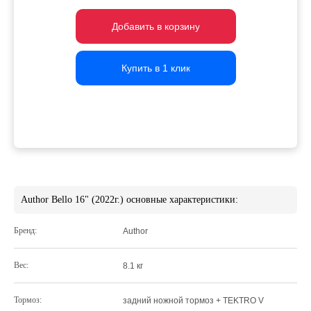
Добавить в корзину
Добавить в корзину
Добавить в корзину
Купить в 1 клик
Купить в 1 клик
Купить в 1 клик
Author Bello 16" (2022г.) основные характеристики:
Бренд:
Author
Вес:
8.1 кг
Тормоз:
задний ножной тормоз + TEKTRO V