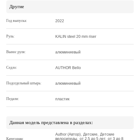
Другие
Год выпуска:
2022
Руль:
KALIN steel 20 mm riser
Вынос руля:
алюминиевый
Седло:
AUTHOR Bello
Подседельный штырь:
алюминиевый
Педали:
пластик
Данная модель представлена в разделах:
Author (Автор)
,
Детские
,
Детские
Категории:
велосипеды
,
от 2,5 до 5 лет
,
от 3 до 8