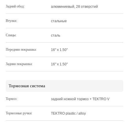
Задний обод:
алюминиевый, 28 отверстий
Втулки:
стальные
Спицы:
сталь
Передняя покрышка:
16" x 1.50"
Задняя покрышка:
16" x 1.50"
Тормозная система
Тормоз:
задний ножной тормоз + TEKTRO V
Тормозные ручки:
TEKTRO plastic / alloy