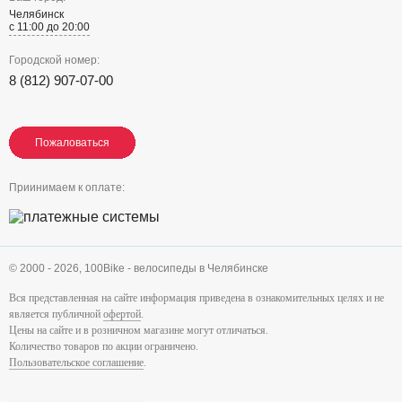
Челябинск
с 11:00 до 20:00
Городской номер:
8 (812) 907-07-00
Пожаловаться
Пожаловаться
Пожаловаться
Приинимаем к оплате:
© 2000 - 2026,
100Bike - велосипеды в Челябинске
Вся представленная на сайте информация приведена в ознакомительных целях и не
является публичной
офертой
.
Цены на сайте и в розничном магазине могут отличаться.
Количество товаров по акции ограничено.
Пользовательское соглашение
.