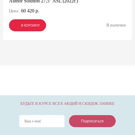
Author Solution 27,5" ASL (2022г.)
60 420 р.
Цена:
В наличии
В КОРЗИНУ
В КОРЗИНУ
В КОРЗИНУ
БУДЬТЕ В КУРСЕ ВСЕХ АКЦИЙ И СКИДОК 100BIKE
Подписаться
Подписаться
Подписаться