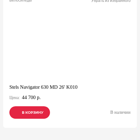
Велосипеды
Убрать из избранного
Stels Navigator 630 MD 26' K010
44 700 р.
Цена:
В наличии
В КОРЗИНУ
В КОРЗИНУ
В КОРЗИНУ