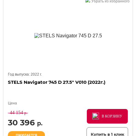
Убрать из избранного
Год выпуска:
2022
г.
STELS Navigator 745 D 27.5" V010 (2022г.)
Цена
44 154
р.
В КОРЗИНУ
В КОРЗИНУ
В КОРЗИНУ
30 396
р.
Купить в 1 клик
ОЖИДАЕТСЯ