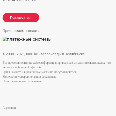
Пожаловаться
Пожаловаться
Пожаловаться
Приинимаем к оплате:
© 2000 - 2026,
100Bike - велосипеды в Челябинске
Вся представленная на сайте информация приведена в ознакомительных целях и не
является публичной
офертой
.
Цены на сайте и в розничном магазине могут отличаться.
Количество товаров по акции ограничено.
Пользовательское соглашение
.
A-position