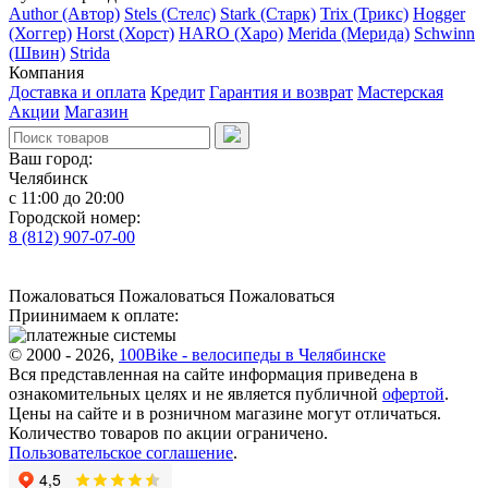
Author (Автор)
Stels (Стелс)
Stark (Старк)
Trix (Трикс)
Hogger
(Хоггер)
Horst (Хорст)
HARO (Харо)
Merida (Мерида)
Schwinn
(Швин)
Strida
Компания
Доставка и оплата
Кредит
Гарантия и возврат
Мастерская
Акции
Магазин
Ваш город:
Челябинск
с 11:00 до 20:00
Городской номер:
8 (812) 907-07-00
Пожаловаться
Пожаловаться
Пожаловаться
Приинимаем к оплате:
© 2000 - 2026,
100Bike - велосипеды в Челябинске
Вся представленная на сайте информация приведена в
ознакомительных целях и не является публичной
офертой
.
Цены на сайте и в розничном магазине могут отличаться.
Количество товаров по акции ограничено.
Пользовательское соглашение
.