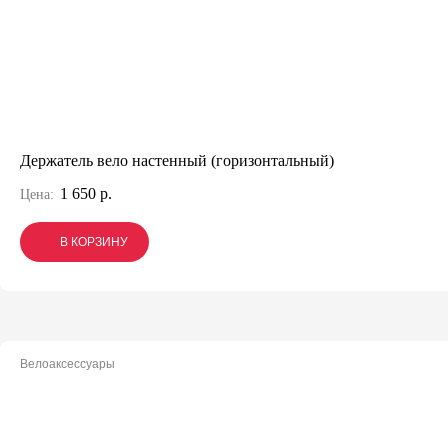
Держатель вело настенный (горизонтальный)
1 650 р.
Цена:
В КОРЗИНУ
В КОРЗИНУ
В КОРЗИНУ
Велоаксессуары