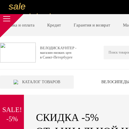
sale
special price
sale
Доставка и оплата
Кредит
Гарантия и возврат
Ма
ну очень
низкие цены
ВЕЛОДИСКАУНТЕР -
магазин низких цен
вот дешево
в Санкт-Петербурге
sale
special price
КАТАЛОГ ТОВАРОВ
ВЕЛОСИПЕД
sale
дешевле уже не будет
SALE!
sale
СКИДКА -5%
-5%
надо брать