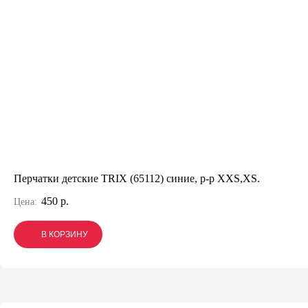
Перчатки детские TRIX (65112) синие, р-р XXS,XS.
450 р.
Цена:
В КОРЗИНУ
В КОРЗИНУ
В КОРЗИНУ