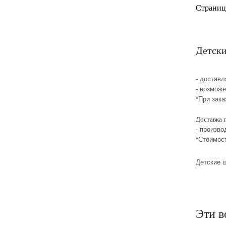
Страниц
Детски
- достав
- возмож
*При зака
Доставка 
- произво
*Стоимос
Детские 
Эти в