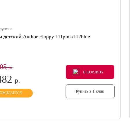
пуска:
г.
 детский Author Floppy 111pink/112blue
605
р.
В КОРЗИНУ
В КОРЗИНУ
В КОРЗИНУ
482
р.
Купить в 1 клик
ОЖИДАЕТСЯ