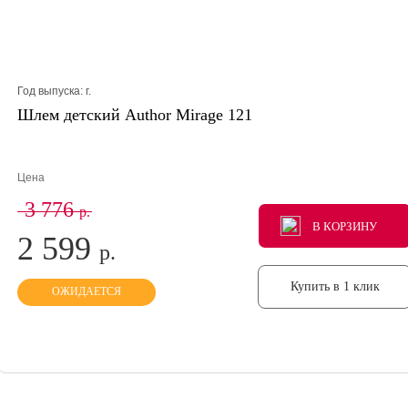
Год выпуска:
г.
Шлем детский Author Mirage 121
Цена
3 776
р.
В КОРЗИНУ
В КОРЗИНУ
В КОРЗИНУ
2 599
р.
Купить в 1 клик
ОЖИДАЕТСЯ