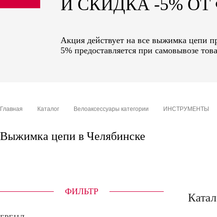
И СКИДКА -5% О
sale
special price
Акция действует на все выжимка цепи пр
5% предоставляется при самовывозе това
Главная
Каталог
Велоаксессуары категории
ИНСТРУМЕНТЫ
Выжимка цепи в Челябинске
ФИЛЬТР
Катал