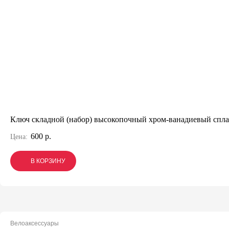
Ключ складной (набор) высокопочный хром-ванадиевый спл
600 р.
Цена:
В КОРЗИНУ
В КОРЗИНУ
В КОРЗИНУ
Велоаксессуары