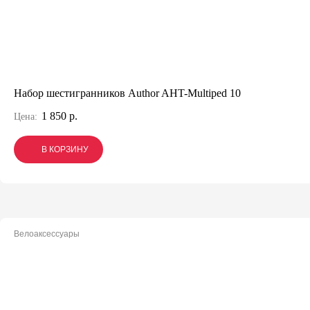
Набор шестигранников Author AHT-Multiped 10
1 850 р.
Цена:
В КОРЗИНУ
В КОРЗИНУ
В КОРЗИНУ
Велоаксессуары