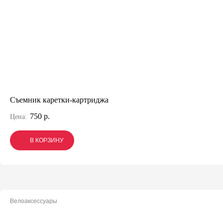
Съемник каретки-картриджа
750 р.
Цена:
В КОРЗИНУ
В КОРЗИНУ
В КОРЗИНУ
Велоаксессуары