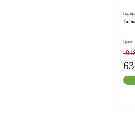
Год вы
Выж
Цена
91
6