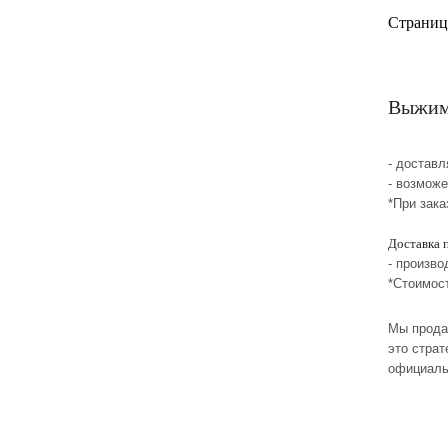
Страниц
Выжимк
- достав
- возмож
*При зака
Доставка 
- произво
*Стоимос
Мы прода
это стра
официаль