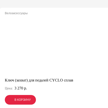
Велоаксессуары
Ключ (захват) для педалей CYCLO сплав
3 270 р.
Цена:
В КОРЗИНУ
В КОРЗИНУ
В КОРЗИНУ