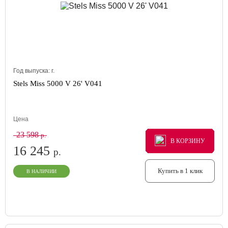
Год выпуска:
г.
Stels Miss 5000 V 26' V041
Цена
23 598
р.
В КОРЗИНУ
В КОРЗИНУ
В КОРЗИНУ
16 245
р.
Купить в 1 клик
В НАЛИЧИИ