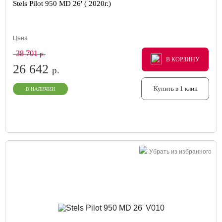
Stels Pilot 950 MD 26' ( 2020г.)
Цена
38 701
р.
В КОРЗИНУ
В КОРЗИНУ
В КОРЗИНУ
26 642
р.
Купить в 1 клик
В НАЛИЧИИ
Убрать из избранного