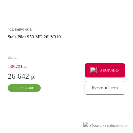
Год выпуска:
г.
Stels Pilot 950 MD 26' V010
Цена
38 701
р.
В КОРЗИНУ
В КОРЗИНУ
В КОРЗИНУ
26 642
р.
Купить в 1 клик
В НАЛИЧИИ
Убрать из избранного