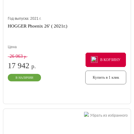
Год выпуска:
2021
г.
HOGGER Phoenix 26' ( 2021г.)
Цена
26 063
р.
В КОРЗИНУ
В КОРЗИНУ
В КОРЗИНУ
17 942
р.
Купить в 1 клик
В НАЛИЧИИ
Убрать из избранного