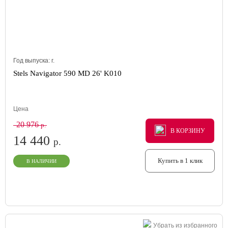
Год выпуска:
г.
Stels Navigator 590 MD 26' K010
Цена
20 976
р.
В КОРЗИНУ
В КОРЗИНУ
В КОРЗИНУ
14 440
р.
Купить в 1 клик
В НАЛИЧИИ
Убрать из избранного