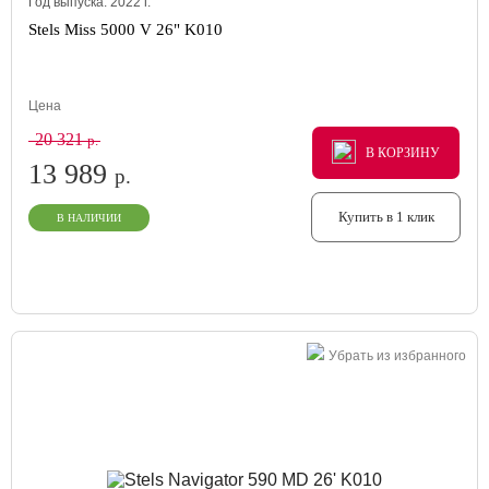
Год выпуска:
2022
г.
Stels Miss 5000 V 26" K010
Цена
20 321
р.
В КОРЗИНУ
В КОРЗИНУ
В КОРЗИНУ
13 989
р.
Купить в 1 клик
В НАЛИЧИИ
Убрать из избранного