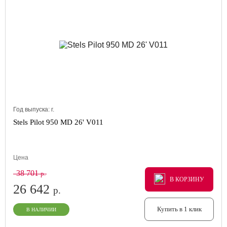
Год выпуска:
г.
Stels Pilot 950 MD 26' V011
Цена
38 701
р.
В КОРЗИНУ
В КОРЗИНУ
В КОРЗИНУ
26 642
р.
Купить в 1 клик
В НАЛИЧИИ