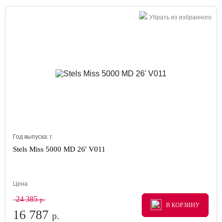
Убрать из избранного
Год выпуска:
г.
Stels Miss 5000 MD 26' V011
Цена
24 385
р.
В КОРЗИНУ
В КОРЗИНУ
В КОРЗИНУ
16 787
р.