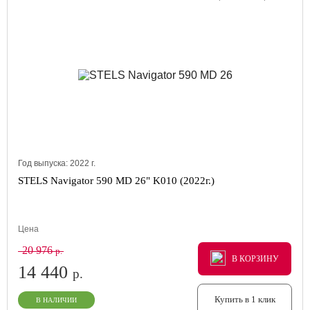
Год выпуска:
2022
г.
STELS Navigator 590 MD 26" K010 (2022г.)
Цена
20 976
р.
В КОРЗИНУ
В КОРЗИНУ
В КОРЗИНУ
14 440
р.
Купить в 1 клик
В НАЛИЧИИ