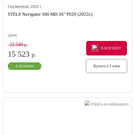
Год выпуска:
2022
г.
STELS Navigator 500 MD 26" F020 (2022г.)
Цена
22 549
р.
В КОРЗИНУ
В КОРЗИНУ
В КОРЗИНУ
15 523
р.
Купить в 1 клик
В НАЛИЧИИ
Убрать из избранного