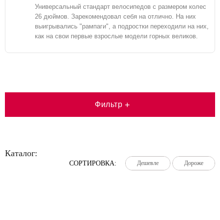
Универсальный стандарт велосипедов с размером колес
26 дюймов. Зарекомендовал себя на отлично. На них
выигрывались "рампаги", а подростки переходили на них,
как на свои первые взрослые модели горных великов.
Фильтр
+
Каталог:
СОРТИРОВКА:
Дешевле
Дешевле
Дешевле
Дороже
Дороже
Дороже
Большая распродажа!