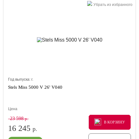
Убрать из избранного
Год выпуска:
г.
Stels Miss 5000 V 26' V040
Цена
23 598
р.
В КОРЗИНУ
В КОРЗИНУ
В КОРЗИНУ
16 245
р.