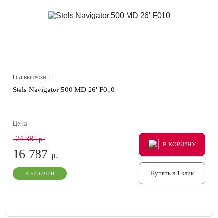
Год выпуска:
г.
Stels Navigator 500 MD 26' F010
Цена
24 385
р.
В КОРЗИНУ
В КОРЗИНУ
В КОРЗИНУ
16 787
р.
Купить в 1 клик
В НАЛИЧИИ