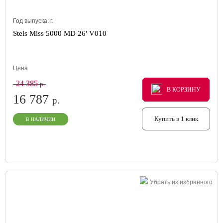
Год выпуска:
г.
Stels Miss 5000 MD 26' V010
Цена
24 385
р.
В КОРЗИНУ
В КОРЗИНУ
В КОРЗИНУ
16 787
р.
Купить в 1 клик
В НАЛИЧИИ
Убрать из избранного