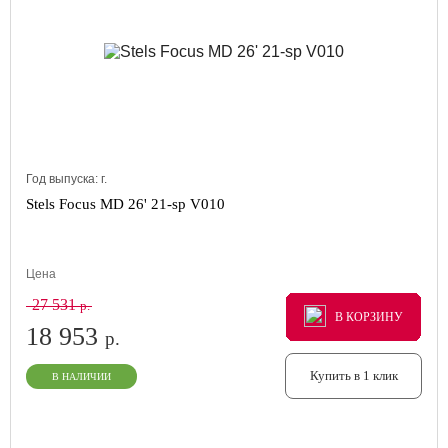
Год выпуска:
г.
Stels Focus MD 26' 21-sp V010
Цена
27 531
р.
В КОРЗИНУ
В КОРЗИНУ
В КОРЗИНУ
18 953
р.
Купить в 1 клик
В НАЛИЧИИ