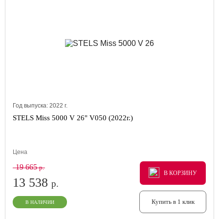
Год выпуска:
2022
г.
STELS Miss 5000 V 26" V050 (2022г.)
Цена
19 665
р.
В КОРЗИНУ
В КОРЗИНУ
В КОРЗИНУ
13 538
р.
Купить в 1 клик
В НАЛИЧИИ