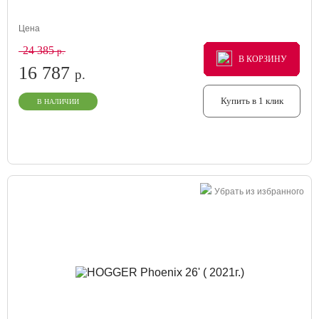
Цена
24 385
р.
В КОРЗИНУ
В КОРЗИНУ
В КОРЗИНУ
16 787
р.
Купить в 1 клик
В НАЛИЧИИ
Убрать из избранного