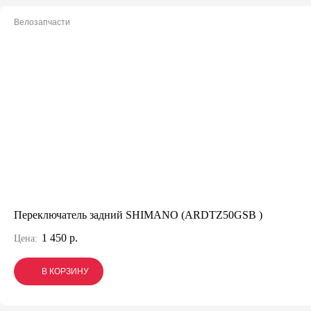
Велозапчасти
Переключатель задний SHIMANO (ARDTZ50GSВ )
1 450 р.
Цена:
В КОРЗИНУ
В КОРЗИНУ
В КОРЗИНУ