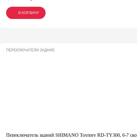
В КОРЗИНУ
В КОРЗИНУ
В КОРЗИНУ
ПЕРЕКЛЮЧАТЕЛИ ЗАДНИЕ
Переключатель задний SHIMANO Toyrney RD-TY300, 6-7 скор