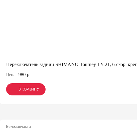
Переключатель задний SHIMANO Tourney TY-21, 6-скор. креп
980 р.
Цена:
В КОРЗИНУ
В КОРЗИНУ
В КОРЗИНУ
Велозапчасти