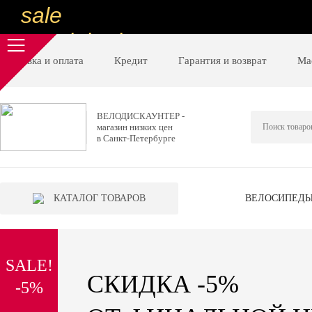
sale
special price
sale
Доставка и оплата
Кредит
Гарантия и возврат
Ма
ну очень
низкие цены
ВЕЛОДИСКАУНТЕР -
магазин низких цен
вот дешево
в Санкт-Петербурге
sale
special price
КАТАЛОГ ТОВАРОВ
ВЕЛОСИПЕД
sale
дешевле уже не будет
SALE!
sale
СКИДКА -5%
-5%
надо брать