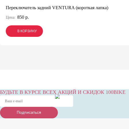
Переключатель задний VENTURA (короткая лапка)
850 р.
Цена:
В КОРЗИНУ
В КОРЗИНУ
В КОРЗИНУ
БУДЬТЕ В КУРСЕ ВСЕХ АКЦИЙ И СКИДОК 100BIKE
Подписаться
Подписаться
Подписаться