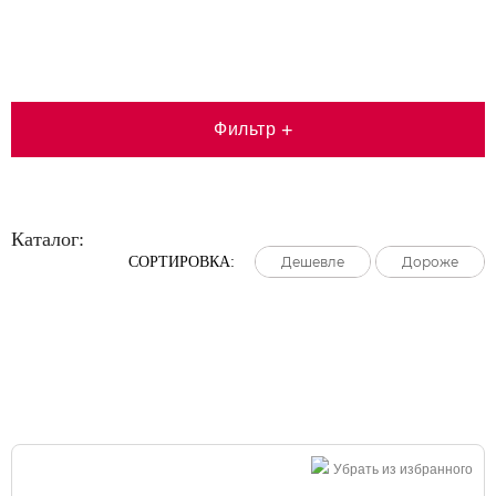
Фильтр
+
Каталог:
СОРТИРОВКА:
Дешевле
Дешевле
Дешевле
Дороже
Дороже
Дороже
Большая распродажа!
Убрать из избранного