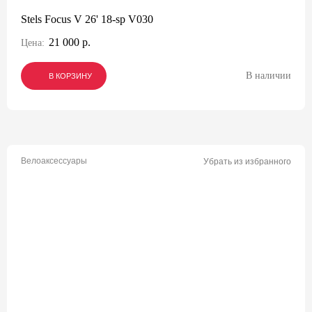
Stels Focus V 26' 18-sp V030
21 000 р.
Цена:
В наличии
В КОРЗИНУ
В КОРЗИНУ
В КОРЗИНУ
Велоаксессуары
Убрать из избранного